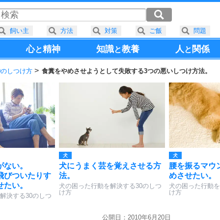
飼い主
方法
対策
ご飯
問題
心
精神
知識
教養
人
関係
と
と
と
0のしつけ方
食糞をやめさせようとして失敗する3つの悪いしつけ方法。
犬
犬
がない。
犬にうまく芸を覚えさせる方
腰を振るマウ
飛びついたりす
法。
めさせたい。
せたい。
犬の困った行動を解決する30のしつ
犬の困った行動を
け方
け方
解決する30のしつ
公開日：2010年6月20日