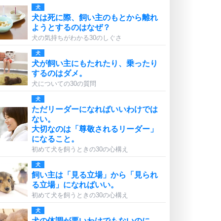
犬
犬は死に際、飼い主のもとから離れ
ようとするのはなぜ？
犬の気持ちがわかる30のしぐさ
犬
犬が飼い主にもたれたり、乗ったり
するのはダメ。
犬についての30の質問
犬
ただリーダーになればいいわけでは
ない。
大切なのは「尊敬されるリーダー」
になること。
初めて犬を飼うときの30の心構え
犬
飼い主は「見る立場」から「見られ
る立場」になればいい。
初めて犬を飼うときの30の心構え
犬
犬の体調が悪いわけでもないのに、