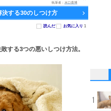
執筆者：
水口貴博
解決する
30のしつけ方
敗する3つの悪いしつけ方法。
1