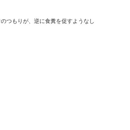
3.5倍
5
4.0倍
けのつもりが、逆に食糞を促すようなし
6
7
8
9