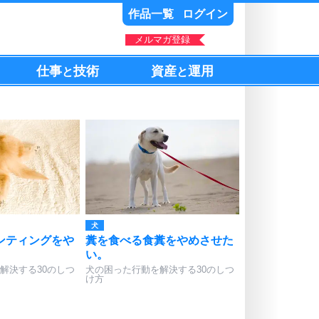
作品一覧
ログイン
メルマガ登録
仕事
技術
資産
運用
と
と
犬
ンティングをや
糞を食べる食糞をやめさせた
い。
解決する30のしつ
犬の困った行動を解決する30のしつ
け方