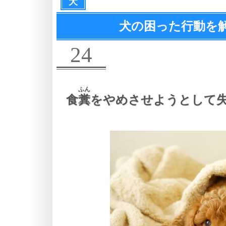
犬
犬の困った行動を
24
ふん
食
糞
をやめさせようとして失