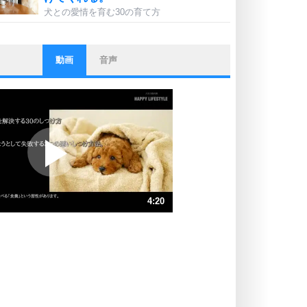
犬との愛情を育む30の育て方
動画
音声
ストレス対策
他人と比べない。
いっそのこと、他人を見ない。
いらいらしない人になる30の方法
プラス思考
ポジティブになれない原因は、行動
しないから。
ポジティブ思考になる30の方法
ストレス対策
4:20
人生、なんとかなるもの。
気楽に生きる30の方法
速 （1018KB 4分20秒）
速 （679KB 2分53秒）
自分磨き
器の大きい人は、怒りを優しさで表
速 （509KB 2分10秒）
現する。
速 （408KB 1分44秒）
器の大きい人になる30の方法
速 （340KB 1分26秒）