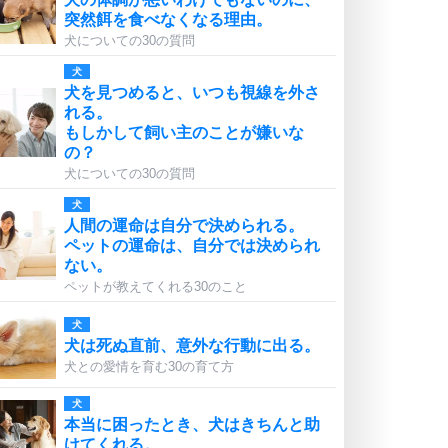
突然餌を食べなくなる理由。
犬についての30の質問
犬
犬を見つめると、いつも視線を外さ
れる。
もしかして飼い主のことが嫌いな
の？
犬についての30の質問
犬
人間の運命は自分で決められる。
ペットの運命は、自分では決められ
ない。
ペットが教えてくれる30のこと
犬
犬は死ぬ直前、意外な行動に出る。
犬との愛情を育む30の育て方
犬
本当に困ったとき、犬はきちんと助
けてくれる。