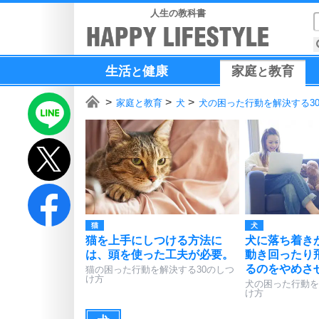
人生の教科書
生活
健康
家庭
教育
と
と
家庭と教育
犬
犬の困った行動を解決する3
猫
犬
猫を上手にしつける方法に
犬に落ち着き
は、頭を使った工夫が必要。
動き回ったり
るのをやめさ
猫の困った行動を解決する30のしつ
け方
犬の困った行動を
け方