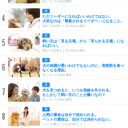
犬についての30の質問
犬
4
ただリーダーになればいいわけではない。
大切なのは「尊敬されるリーダー」になること。
初めて犬を飼うときの30の心構え
犬
5
飼い主は「見る立場」から「見られる立場」にな
ればいい。
初めて犬を飼うときの30の心構え
犬
6
犬の体調が悪いわけでもないのに、突然餌を食べ
なくなる理由。
犬についての30の質問
犬
7
犬を見つめると、いつも視線を外される。
もしかして飼い主のことが嫌いなの？
犬についての30の質問
犬
8
人間の運命は自分で決められる。
ペットの運命は、自分では決められない。
ペットが教えてくれる30のこと