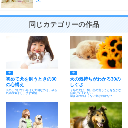
い。
同じカテゴリーの作品
犬
犬
初めて犬を飼うときの30
犬の気持ちがわかる30の
の心構え
しぐさ
犬のしつけでいちばん大切なのは、やる
うちの犬は、飼い主の言うことをなかな
気や根気より、まず愛情。
か聞いてくれない。
聞き分けのよくない犬なのかな？