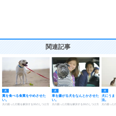
勉強法
9
謙虚な人こそ、本当に強い人。
頭の使い方がうまくなる30の方法
恋愛学
10
人を好きになったら、まず相手を徹底的に信じる
ことが大切。
恋する人が知っておきたい30の大切なこと
関連記事
犬
犬
犬
糞を食べる食糞をやめさせた
車を嫌がる犬をなんとかさせた
犬にうま
い。
い。
法。
犬の困った行動を解決する30のしつけ方
犬の困った行動を解決する30のしつけ方
犬の困った