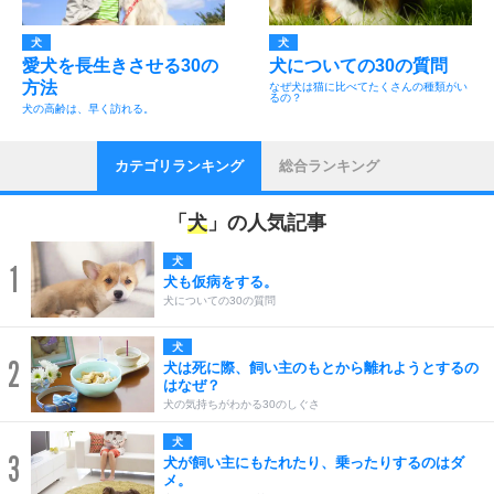
犬
犬
愛犬を長生きさせる30の
犬についての30の質問
方法
なぜ犬は猫に比べてたくさんの種類がい
るの？
犬の高齢は、早く訪れる。
カテゴリランキング
総合ランキング
「
犬
」の人気記事
犬
1
犬も仮病をする。
犬についての30の質問
犬
2
犬は死に際、飼い主のもとから離れようとするの
はなぜ？
犬の気持ちがわかる30のしぐさ
犬
3
犬が飼い主にもたれたり、乗ったりするのはダ
メ。