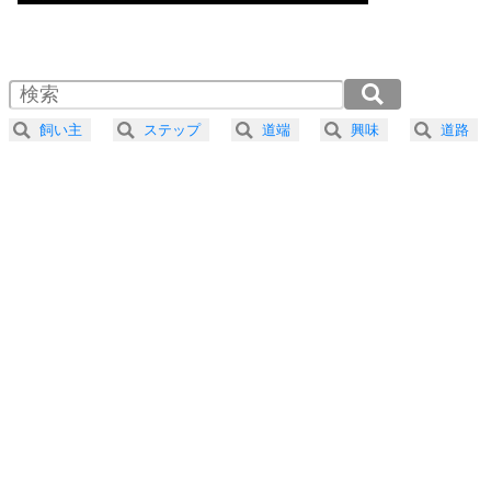
気楽に生きる30の方法
1.0倍速 （659KB 2分48秒）
1.5倍速 （440KB 1分52秒）
自分磨き
4
器の大きい人は、怒りを優しさで表現する。
2.0倍速 （330KB 1分24秒）
器の大きい人になる30の方法
2.5倍速 （264KB 1分7秒）
飼い主
ステップ
道端
興味
道路
3.0倍速 （220KB 56秒）
プラス思考
5
ネガティブな人は、複雑に考える。
3.5倍速 （189KB 48秒）
ポジティブな人は、シンプルに考える。
4.0倍速 （165KB 42秒）
ポジティブ思考になる30の方法
ストレス対策
6
価値観を捨てると、いらいらも消える。
いらいらしない人になる30の方法
プラス思考
7
気持ちはなくていいから、とにかく癖にしてしま
う。
ポジティブ思考になる30の方法
自分磨き
8
いらない物は、徹底的に捨てる。
気品と美しさを身につける30の方法