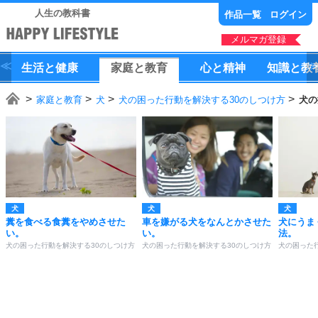
人生の教科書
作品一覧
ログイン
メルマガ登録
生活
と
健康
家庭
と
教育
心
と
精神
知識
と
教
家庭と教育
犬
犬の困った行動を解決する30のしつけ方
犬の
犬
犬
犬
糞を食べる食糞をやめさせた
車を嫌がる犬をなんとかさせた
犬にうま
い。
い。
法。
犬の困った行動を解決する30のしつけ方
犬の困った行動を解決する30のしつけ方
犬の困った