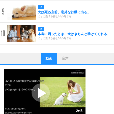
犬
9
犬は死ぬ直前、意外な行動に出る。
犬との愛情を育む30の育て方
犬
10
本当に困ったとき、犬はきちんと助けてくれる。
犬との愛情を育む30の育て方
動画
音声
ストレス対策
1
他人と比べない。
いっそのこと、他人を見ない。
いらいらしない人になる30の方法
プラス思考
2
ポジティブになれない原因は、行動しないから。
ポジティブ思考になる30の方法
ストレス対策
3
人生、なんとかなるもの。
2:48