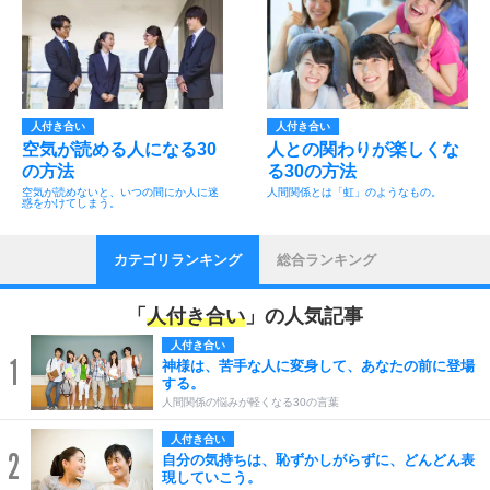
人付き合い
人付き合い
空気が読める人になる30
人との関わりが楽しくな
の方法
る30の方法
空気が読めないと、いつの間にか人に迷
人間関係とは「虹」のようなもの。
惑をかけてしまう。
カテゴリランキング
総合ランキング
「
人付き合い
」の人気記事
人付き合い
1
神様は、苦手な人に変身して、あなたの前に登場
する。
人間関係の悩みが軽くなる30の言葉
人付き合い
2
自分の気持ちは、恥ずかしがらずに、どんどん表
現していこう。