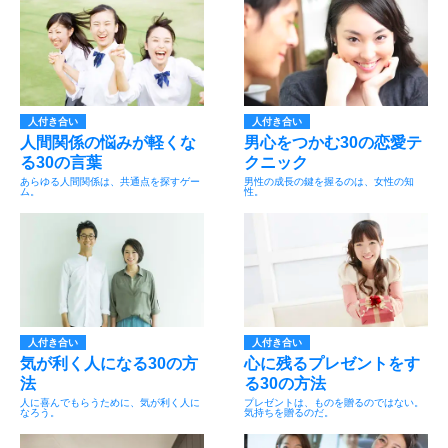
人付き合い
人付き合い
人間関係の悩みが軽くな
男心をつかむ30の恋愛テ
る30の言葉
クニック
あらゆる人間関係は、共通点を探すゲー
男性の成長の鍵を握るのは、女性の知
ム。
性。
人付き合い
人付き合い
気が利く人になる30の方
心に残るプレゼントをす
法
る30の方法
人に喜んでもらうために、気が利く人に
プレゼントは、ものを贈るのではない。
なろう。
気持ちを贈るのだ。