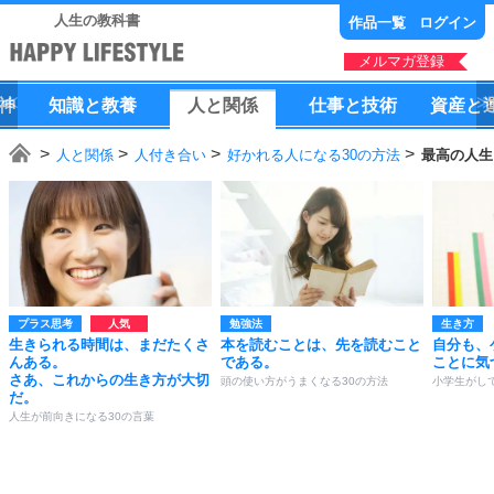
人生の教科書
作品一覧
ログイン
メルマガ登録
神
知識
と
教養
人
と
関係
仕事
と
技術
資産
と
人と関係
人付き合い
好かれる人になる30の方法
最高の人生
プラス思考
勉強法
生き方
生きられる時間は、まだたくさ
本を読むことは、先を読むこと
自分も、
んある。
である。
ことに気
さあ、これからの生き方が大切
頭の使い方がうまくなる30の方法
小学生がし
だ。
人生が前向きになる30の言葉