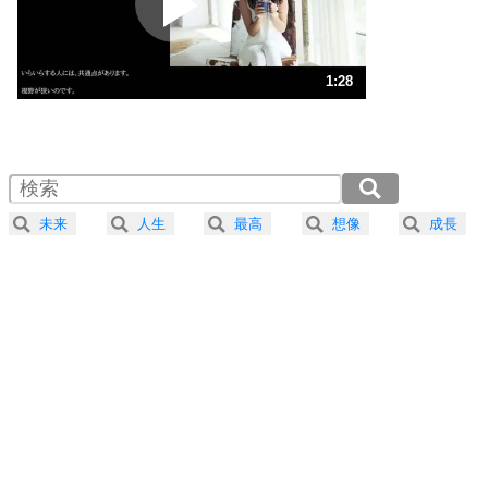
ポジティブ思考になる30の方法
ストレス対策
3
人生、なんとかなるもの。
1:28
気楽に生きる30の方法
1.0倍速 （346KB 1分28秒）
1.5倍速 （231KB 59秒）
自分磨き
4
器の大きい人は、怒りを優しさで表現する。
2.0倍速 （174KB 44秒）
器の大きい人になる30の方法
2.5倍速 （139KB 35秒）
未来
人生
最高
想像
成長
3.0倍速 （116KB 29秒）
プラス思考
5
ネガティブな人は、複雑に考える。
3.5倍速 （100KB 25秒）
ポジティブな人は、シンプルに考える。
4.0倍速 （87KB 22秒）
ポジティブ思考になる30の方法
ストレス対策
6
価値観を捨てると、いらいらも消える。
いらいらしない人になる30の方法
プラス思考
7
気持ちはなくていいから、とにかく癖にしてしま
う。
ポジティブ思考になる30の方法