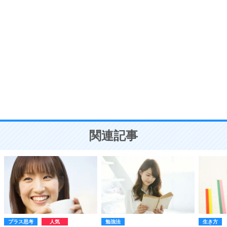
自分磨き
8
いらない物は、徹底的に捨てる。
気品と美しさを身につける30の方法
勉強法
9
謙虚な人こそ、本当に強い人。
頭の使い方がうまくなる30の方法
恋愛学
10
人を好きになったら、まず相手を徹底的に信じる
ことが大切。
恋する人が知っておきたい30の大切なこと
関連記事
プラス思考
勉強法
生き方