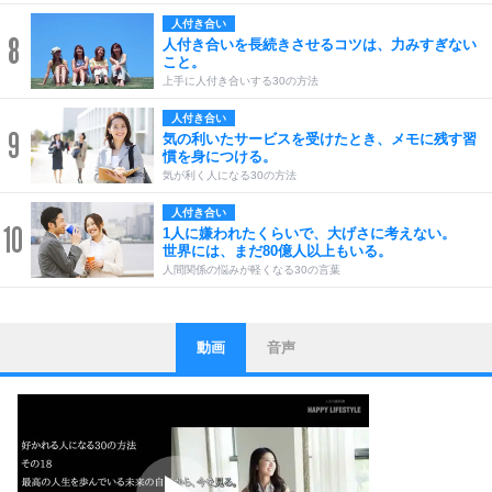
人付き合い
8
人付き合いを長続きさせるコツは、力みすぎない
こと。
上手に人付き合いする30の方法
人付き合い
9
気の利いたサービスを受けたとき、メモに残す習
慣を身につける。
気が利く人になる30の方法
人付き合い
10
1人に嫌われたくらいで、大げさに考えない。
世界には、まだ80億人以上もいる。
人間関係の悩みが軽くなる30の言葉
動画
音声
ストレス対策
1
他人と比べない。
いっそのこと、他人を見ない。
いらいらしない人になる30の方法
プラス思考
2
ポジティブになれない原因は、行動しないから。