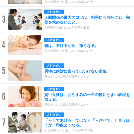
人との関わりが楽しくなる30の方法
人付き合い
3
人間関係の最大のコツは、相手にも自分にも、完
璧を求めないこと。
人間関係に疲れたときの30の言葉
人付き合い
4
傷は、避けるから、痛くなる。
人との関わりが楽しくなる30の方法
人付き合い
5
男性に絶対に言ってはいけない言葉。
男心をつかむ30の恋愛テクニック
人付き合い
6
賢い女性は、おやすみの一言の後にうまい表現を
加える。
男心をつかむ30の恋愛テクニック
人付き合い
7
「～してあげる」ではなく「～させて」と言うほ
うが、印象よくなる。
人との関わりが楽しくなる30の方法