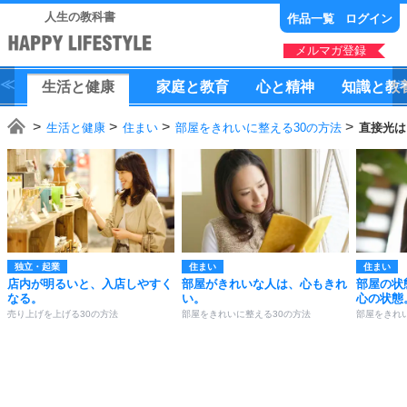
人生の教科書
作品一覧
ログイン
メルマガ登録
生活
と
健康
家庭
と
教育
心
と
精神
知識
と
教
生活と健康
住まい
部屋をきれいに整える30の方法
直接光は
独立・起業
住まい
住まい
店内が明るいと、入店しやすく
部屋がきれいな人は、心もきれ
部屋の状
なる。
い。
心の状態
売り上げを上げる30の方法
部屋をきれいに整える30の方法
部屋をきれ