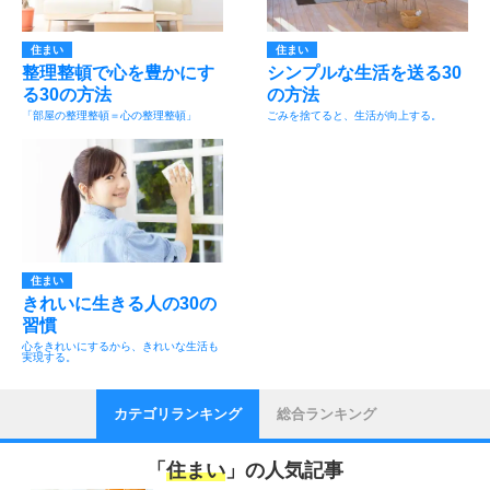
住まい
住まい
整理整頓で心を豊かにす
シンプルな生活を送る30
る30の方法
の方法
「部屋の整理整頓＝心の整理整頓」
ごみを捨てると、生活が向上する。
住まい
きれいに生きる人の30の
習慣
心をきれいにするから、きれいな生活も
実現する。
カテゴリランキング
総合ランキング
「
住まい
」の人気記事