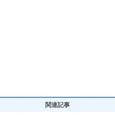
ストレス対策
6
価値観を捨てると、いらいらも消える。
いらいらしない人になる30の方法
プラス思考
7
気持ちはなくていいから、とにかく癖にしてしま
う。
ポジティブ思考になる30の方法
自分磨き
8
いらない物は、徹底的に捨てる。
気品と美しさを身につける30の方法
勉強法
9
謙虚な人こそ、本当に強い人。
頭の使い方がうまくなる30の方法
恋愛学
10
人を好きになったら、まず相手を徹底的に信じる
ことが大切。
恋する人が知っておきたい30の大切なこと
関連記事