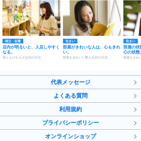
独立・起業
住まい
住まい
店内が明るいと、入店しやすく
部屋がきれいな人は、心もきれ
部屋の状
なる。
い。
心の状態
売り上げを上げる30の方法
部屋をきれいに整える30の方法
部屋をきれ
代表メッセージ
よくある質問
利用規約
プライバシーポリシー
オンラインショップ