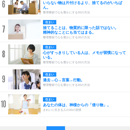
6
いらない物は片付けるより、捨てるのがいちば
ん。
整理整頓で心を豊かにする30の方法
住まい
7
捨てることは、物質的に限った話ではない。
精神的なことにも当てはまる。
整理整頓で心を豊かにする30の方法
住まい
8
心がすっきりしている人は、メモが習慣になって
いる。
整理整頓で心を豊かにする30の方法
住まい
9
過去→心→言葉→行動。
整理整頓で心を豊かにする30の方法
住まい
10
あなたの体は、神様からの「借り物」。
きれいに生きる人の30の習慣