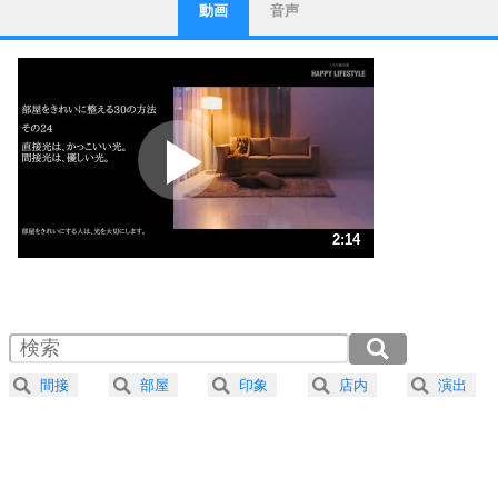
動画
音声
ストレス対策
1
他人と比べない。
いっそのこと、他人を見ない。
いらいらしない人になる30の方法
プラス思考
2
ポジティブになれない原因は、行動しないから。
ポジティブ思考になる30の方法
ストレス対策
3
人生、なんとかなるもの。
2:14
気楽に生きる30の方法
1.0倍速 （528KB 2分14秒）
1.5倍速 （352KB 1分29秒）
自分磨き
4
器の大きい人は、怒りを優しさで表現する。
2.0倍速 （264KB 1分7秒）
器の大きい人になる30の方法
2.5倍速 （212KB 54秒）
間接
部屋
印象
店内
演出
3.0倍速 （177KB 45秒）
プラス思考
5
ネガティブな人は、複雑に考える。
3.5倍速 （151KB 38秒）
ポジティブな人は、シンプルに考える。
4.0倍速 （133KB 33秒）
ポジティブ思考になる30の方法