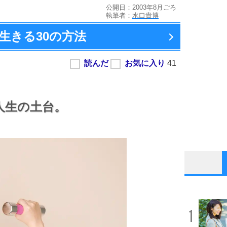
公開日：2003年8月ごろ
執筆者：
水口貴博
生きる
30の方法
人生の土台。
1