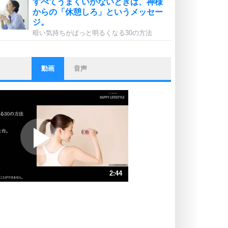
すべてうまくいかないときは、神様
からの「休憩しろ」というメッセー
ジ。
暗い気持ちがぱっと明るくなる30の方法
動画
音声
ストレス対策
他人と比べない。
いっそのこと、他人を見ない。
いらいらしない人になる30の方法
プラス思考
ポジティブになれない原因は、行動
しないから。
ポジティブ思考になる30の方法
ストレス対策
2:44
人生、なんとかなるもの。
気楽に生きる30の方法
速 （644KB 2分44秒）
速 （430KB 1分49秒）
自分磨き
器の大きい人は、怒りを優しさで表
速 （322KB 1分22秒）