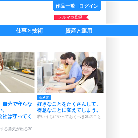
作品一覧
ログイン
メルマガ登録
仕事
技術
資産
運用
と
と
生き方
、自分で守らな
好きなことをたくさんして、
い。
得意なことに変えてしまう。
会社は守ってく
若いうちにやっておくべき30のこと
する勇気が出る30