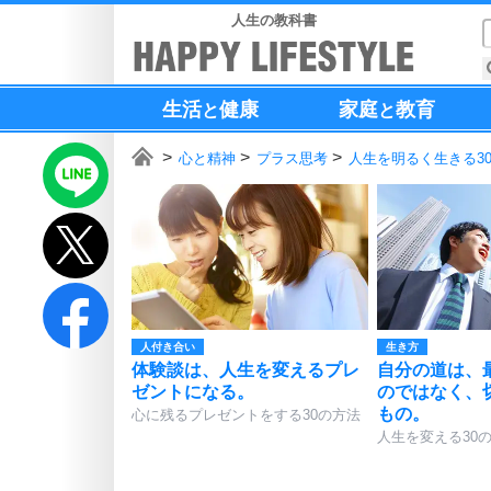
人生の教科書
生活
健康
家庭
教育
と
と
心と精神
プラス思考
人生を明るく生きる3
人付き合い
生き方
体験談は、人生を変えるプレ
自分の道は、
ゼントになる。
のではなく、
もの。
心に残るプレゼントをする30の方法
人生を変える30