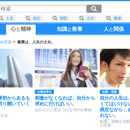
人生
会社
病院
土台
価値
心
精神
知識
教養
人
関係
と
と
と
0の方法
健康は、人生の土台。
仕事効率化
転職・退職
最初からあるも
刺激がなくなれば、自分から
自分の人生は
切り開いていく
求めに行けばいい。
くてはいけな
残念ながら、
ほかの人と差をつける30の仕事術
れない。
の方法
転職・退職を決断
の言葉