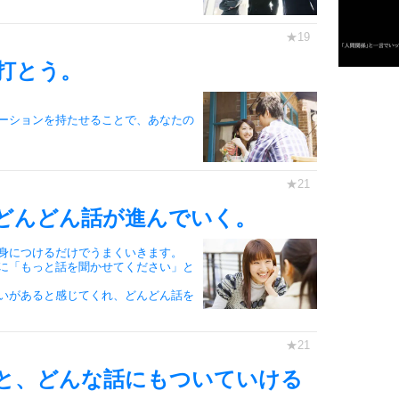
3
打とう。
1.0倍
1.5倍
ーションを持たせることで、あなたの
4
2.0倍
2.5倍
3.0倍
3.5倍
どんどん話が進んでいく。
5
4.0倍
身につけるだけでうまくいきます。
に「もっと話を聞かせてください」と
いがあると感じてくれ、どんどん話を
6
と、どんな話にもついていける