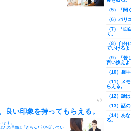
度を取る。
（5）「聞
（6）バリ
（7）「面
く。
（8）自分
ていけるよ
（9）「苦
言い換えよ
（10）相
（11）メ
らえる。
（12）話
（13）話
、良い印象を持ってもらえる。
（14）あ
る。
います。
ばんの理由は「きちんと話を聞いてい
（15）話