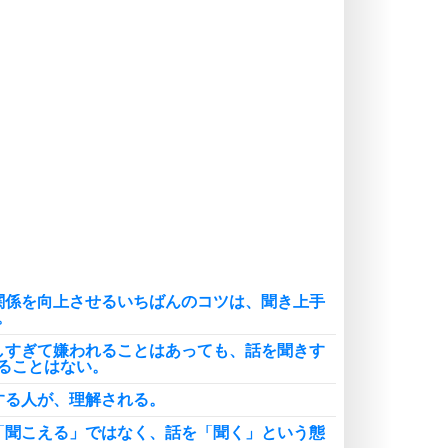
癖にしてしまう。
ポジティブ思考になる30の方法
自分磨き
いらない物は、徹底的に捨てる。
気品と美しさを身につける30の方法
勉強法
謙虚な人こそ、本当に強い人。
頭の使い方がうまくなる30の方法
恋愛学
人を好きになったら、まず相手を徹
底的に信じることが大切。
関係を向上させるいちばんのコツは、聞き上手
恋する人が知っておきたい30の大切なこと
。
しすぎて嫌われることはあっても、話を聞きす
ることはない。
する人が、理解される。
「聞こえる」ではなく、話を「聞く」という態