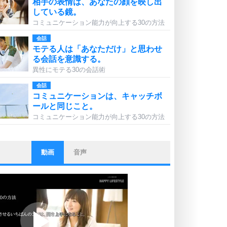
相手の表情は、あなたの顔を映し出
している鏡。
コミュニケーション能力が向上する30の方法
会話
モテる人は「あなただけ」と思わせ
る会話を意識する。
異性にモテる30の会話術
会話
コミュニケーションは、キャッチボ
ールと同じこと。
コミュニケーション能力が向上する30の方法
動画
音声
ストレス対策
他人と比べない。
いっそのこと、他人を見ない。
いらいらしない人になる30の方法
プラス思考
ポジティブになれない原因は、行動
しないから。