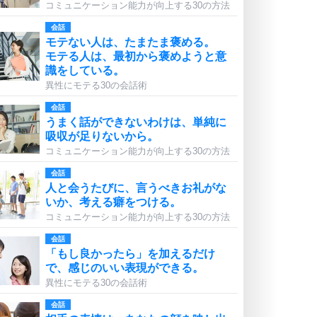
コミュニケーション能力が向上する30の方法
会話
モテない人は、たまたま褒める。
モテる人は、最初から褒めようと意
識をしている。
異性にモテる30の会話術
会話
うまく話ができないわけは、単純に
吸収が足りないから。
コミュニケーション能力が向上する30の方法
会話
人と会うたびに、言うべきお礼がな
いか、考える癖をつける。
コミュニケーション能力が向上する30の方法
会話
「もし良かったら」を加えるだけ
で、感じのいい表現ができる。
異性にモテる30の会話術
会話