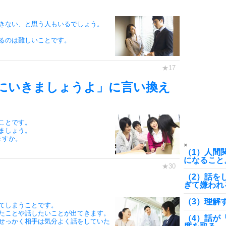
7
きない、と思う人もいるでしょう。
るのは難しいことです。
8
にいきましょうよ」に言い換え
9
ことです。
ましょう。
10
ますか。
×
（1）人間
になること
（2）話を
ぎて嫌われ
（3）理解
てしまうことです。
たことや話したいことが出てきます。
（4）話が
せっかく相手は気分よく話をしていた