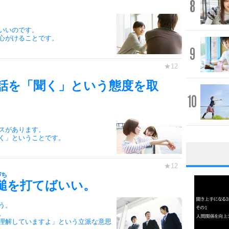
8
いいのです。
心がけることです。
9
話を「聞く」という態度を取
10
スがあります。
く」ということです。
1
づち
槌
を打てばいい。
う。
2
。
理解していますよ」という立派な意思