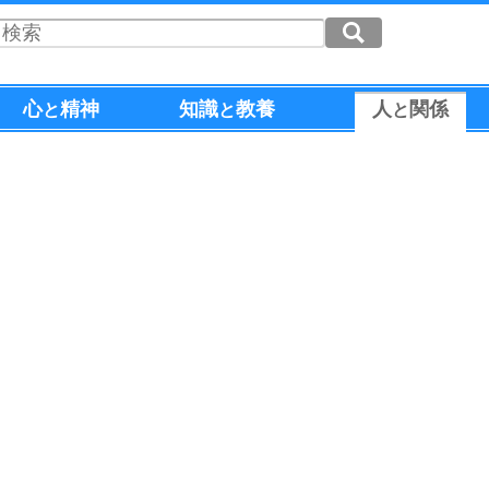
心
精神
知識
教養
人
関係
と
と
と