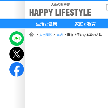
人生の教科書
生活
健康
家庭
教育
と
と
人と関係
会話
聞き上手になる30の方法