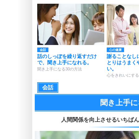
会話
心の健康
話のしっぽを繰り返すだけ
謝ることなし
で、聞き上手になれる。
とりはうまく
い。
聞き上手になる30の方法
心をきれいにする
会話
聞き上手に
人間関係を向上させるいちば