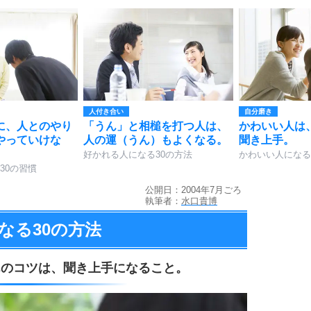
人付き合い
自分磨き
に、人とのやり
「うん」と相槌を打つ人は、
かわいい人は
やっていけな
人の運（うん）もよくなる。
聞き上手。
好かれる人になる30の方法
かわいい人になる
30の習慣
公開日：2004年7月ごろ
執筆者：
水口貴博
なる
30の方法
んのコツは、
聞き上手になること。