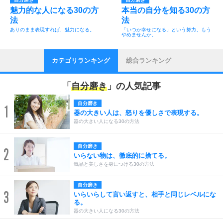
魅力的な人になる30の方
本当の自分を知る30の方
法
法
ありのまま表現すれば、魅力になる。
「いつか幸せになる」という努力、もう
やめませんか。
カテゴリランキング
総合ランキング
「
自分磨き
」の人気記事
自分磨き
1
器の大きい人は、怒りを優しさで表現する。
器の大きい人になる30の方法
自分磨き
2
いらない物は、徹底的に捨てる。
気品と美しさを身につける30の方法
自分磨き
3
いらいらして言い返すと、相手と同じレベルにな
る。
器の大きい人になる30の方法