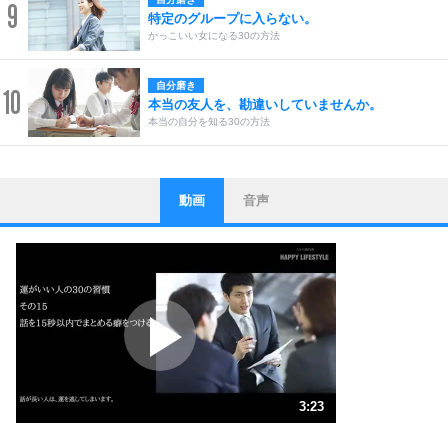
9
特定のグループに入らない。
かっこいい女になる30の方法
自分磨き
10
本当の友人を、勘違いしていませんか。
本当の自分を知る30の方法
動画
音声
ストレス対策
1
他人と比べない。
いっそのこと、他人を見ない。
いらいらしない人になる30の方法
プラス思考
2
ポジティブになれない原因は、行動しないから。
ポジティブ思考になる30の方法
ストレス対策
3
人生、なんとかなるもの。
3:23
気楽に生きる30の方法