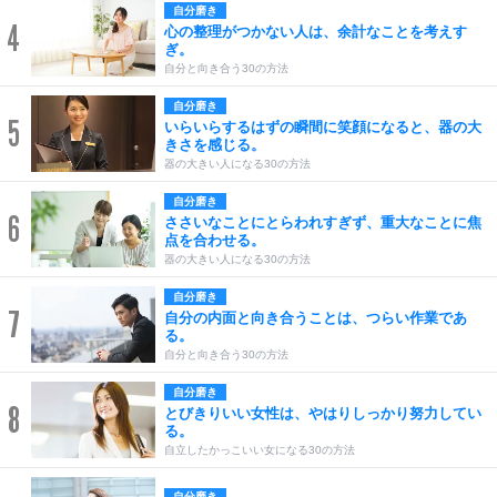
自分磨き
4
心の整理がつかない人は、余計なことを考えす
ぎ。
自分と向き合う30の方法
自分磨き
5
いらいらするはずの瞬間に笑顔になると、器の大
きさを感じる。
器の大きい人になる30の方法
自分磨き
6
ささいなことにとらわれすぎず、重大なことに焦
点を合わせる。
器の大きい人になる30の方法
自分磨き
7
自分の内面と向き合うことは、つらい作業であ
る。
自分と向き合う30の方法
自分磨き
8
とびきりいい女性は、やはりしっかり努力してい
る。
自立したかっこいい女になる30の方法
自分磨き