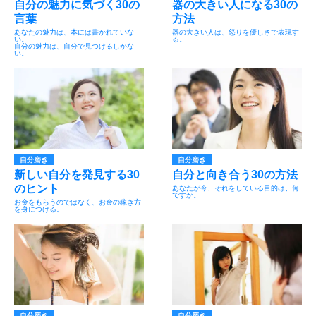
自分の魅力に気づく30の
器の大きい人になる30の
言葉
方法
あなたの魅力は、本には書かれていな
器の大きい人は、怒りを優しさで表現す
い。
る。
自分の魅力は、自分で見つけるしかな
い。
自分磨き
自分磨き
新しい自分を発見する30
自分と向き合う30の方法
のヒント
あなたが今、それをしている目的は、何
ですか。
お金をもらうのではなく、お金の稼ぎ方
を身につける。
自分磨き
自分磨き