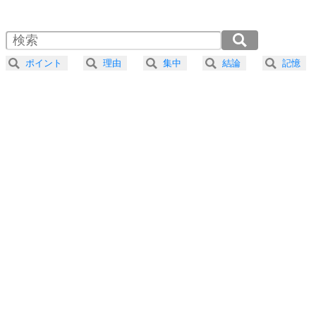
1.0倍速 （797KB 3分23秒）
1.5倍速 （531KB 2分15秒）
自分磨き
4
器の大きい人は、怒りを優しさで表現する。
2.0倍速 （399KB 1分41秒）
器の大きい人になる30の方法
2.5倍速 （319KB 1分21秒）
ポイント
理由
集中
結論
記憶
3.0倍速 （266KB 1分7秒）
プラス思考
5
ネガティブな人は、複雑に考える。
3.5倍速 （228KB 58秒）
ポジティブな人は、シンプルに考える。
4.0倍速 （200KB 50秒）
ポジティブ思考になる30の方法
ストレス対策
6
価値観を捨てると、いらいらも消える。
いらいらしない人になる30の方法
プラス思考
7
気持ちはなくていいから、とにかく癖にしてしま
う。
ポジティブ思考になる30の方法
自分磨き
8
いらない物は、徹底的に捨てる。
気品と美しさを身につける30の方法