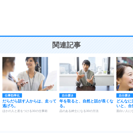
勉強法
9
謙虚な人こそ、本当に強い人。
頭の使い方がうまくなる30の方法
恋愛学
10
人を好きになったら、まず相手を徹底的に信じる
ことが大切。
恋する人が知っておきたい30の大切なこと
関連記事
仕事効率化
自分磨き
自分磨き
だらだら話す人からは、走って
年を取ると、自然と話が長くな
どんなに
逃げろ。
る。
いと、台
ほかの人と差をつける30の仕事術
品のある紳士になる30の方法
面白い人にな