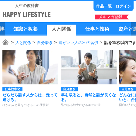
人生の教科書
作品一覧
ログイン
メルマガ登録
神
知識
と
教養
人
と
関係
仕事
と
技術
資産
と
人と関係
自分磨き
運がいい人の30の習慣
話を15秒以内で
仕事効率化
自分磨き
自分磨き
だらだら話す人からは、走って
年を取ると、自然と話が長くな
どんなに
逃げろ。
る。
いと、台
ほかの人と差をつける30の仕事術
品のある紳士になる30の方法
面白い人にな