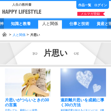
人生の教科書
作品一覧
ログイン
メルマガ登録
神
知識
と
教養
人
と
関係
仕事
と
技術
資産
と
人と関係
片思い
片思い
片思いがつらいときの30
遠距離片思いを成就に導
の言葉
く30の方法
片思いでも、素晴らしい状態。
遠距離恋愛が始まるパターンには、2種