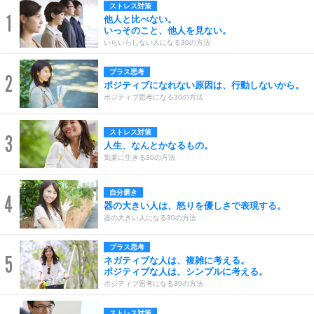
ストレス対策
1
他人と比べない。
いっそのこと、他人を見ない。
いらいらしない人になる30の方法
プラス思考
2
ポジティブになれない原因は、行動しないから。
ポジティブ思考になる30の方法
ストレス対策
3
人生、なんとかなるもの。
気楽に生きる30の方法
自分磨き
4
器の大きい人は、怒りを優しさで表現する。
器の大きい人になる30の方法
プラス思考
5
ネガティブな人は、複雑に考える。
ポジティブな人は、シンプルに考える。
ポジティブ思考になる30の方法
ストレス対策