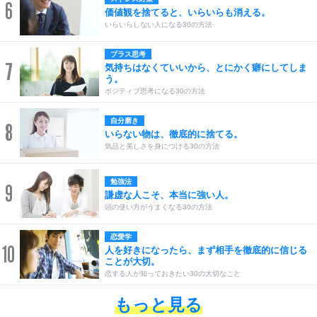
6
価値観を捨てると、いらいらも消える。
いらいらしない人になる30の方法
プラス思考
7
気持ちはなくていいから、とにかく癖にしてしま
う。
ポジティブ思考になる30の方法
自分磨き
8
いらない物は、徹底的に捨てる。
気品と美しさを身につける30の方法
勉強法
9
謙虚な人こそ、本当に強い人。
頭の使い方がうまくなる30の方法
恋愛学
10
人を好きになったら、まず相手を徹底的に信じる
ことが大切。
恋する人が知っておきたい30の大切なこと
もっと見る