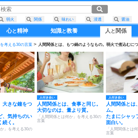
弱火
関係
味わい
浸透
醤油
心
精神
知識
教養
人
関係
と
と
と
を考える30の言葉
人間関係とは、もつ鍋のようなもの。弱火で煮込むに
人付き合い
人付き合い
、大きな鐘をつ
人間関係とは、食事と同じ。
人間関係とは
。
大切なのは、量より質。
ム。
ど、気持ちのい
たまにシャッ
「人間関係とは何か」を考える30の
言葉
く続く。
面白い。
か」を考える30の
「人間関係とは何
言葉