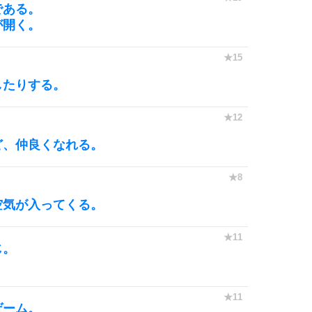
である。
が開く。
したりする。
。
ど、仲良くなれる。
。
空気が入ってくる。
じ。
ゲーム。