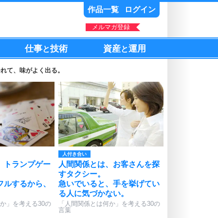
作品一覧
ログイン
メルマガ登録
仕事
技術
資産
運用
と
と
つれて、味がよく出る。
人付き合い
、トランプゲー
人間関係とは、お客さんを探
すタクシー。
フルするから、
急いでいると、手を挙げてい
る人に気づかない。
か」を考える30の
「人間関係とは何か」を考える30の
言葉