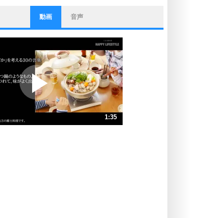
動画
音声
ストレス対策
他人と比べない。
いっそのこと、他人を見ない。
いらいらしない人になる30の方法
プラス思考
ポジティブになれない原因は、行動
しないから。
ポジティブ思考になる30の方法
ストレス対策
1:35
人生、なんとかなるもの。
気楽に生きる30の方法
速 （373KB 1分35秒）
速 （249KB 1分3秒）
自分磨き
器の大きい人は、怒りを優しさで表
速 （187KB 47秒）
現する。
速 （150KB 38秒）
器の大きい人になる30の方法
速 （125KB 31秒）
プラス思考
速 （107KB 27秒）
ネガティブな人は、複雑に考える。
速 （94KB 23秒）
ポジティブな人は、シンプルに考え