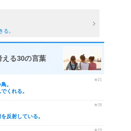
10
きる。
える30の言葉
い鳥。
んでくれる。
。
情を反射している。