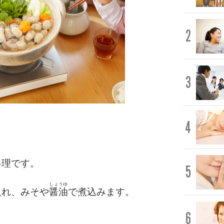
2
3
4
料理です。
5
しょうゆ
入れ、みそや
醤油
で煮込みます。
6