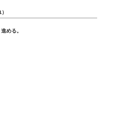
1）
6
、進める。
7
8
9