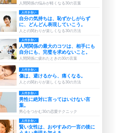
人間関係の悩みが軽くなる30の言葉
人付き合い
自分の気持ちは、恥ずかしがらず
に、どんどん表現していこう。
人との関わりが楽しくなる30の方法
人付き合い
人間関係の最大のコツは、相手にも
自分にも、完璧を求めないこと。
人間関係に疲れたときの30の言葉
人付き合い
傷は、避けるから、痛くなる。
人との関わりが楽しくなる30の方法
人付き合い
男性に絶対に言ってはいけない言
葉。
男心をつかむ30の恋愛テクニック
人付き合い
賢い女性は、おやすみの一言の後に
うまい表現を加える。