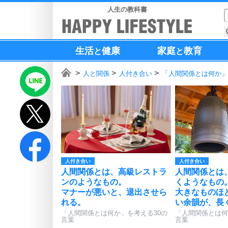
人生の教科書
生活
健康
家庭
教育
と
と
人と関係
人付き合い
「人間関係とは何か」
人付き合い
人付き合い
人間関係とは、高級レストラ
人間関係とは
ンのようなもの。
くようなもの
マナーが悪いと、退出させら
大きなものほ
れる。
い余韻が、長
「人間関係とは何か」を考える30の
「人間関係とは何
言葉
言葉