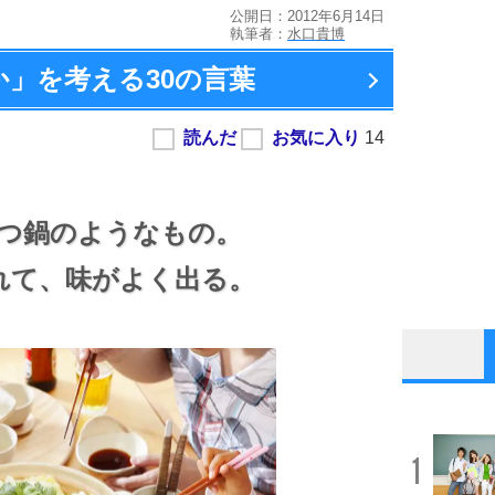
公開日：2012年6月14日
執筆者：
水口貴博
か」を考える
30の言葉
つ鍋のようなもの。
れて、
味がよく出る。
1