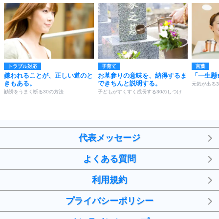
トラブル対応
子育て
言葉
嫌われることが、正しい道のと
お墓参りの意味を、納得するま
「一生懸
きもある。
できちんと説明する。
元気が出る3
勧誘をうまく断る30の方法
子どもがすくすく成長する30のしつけ
代表メッセージ
よくある質問
利用規約
プライバシーポリシー