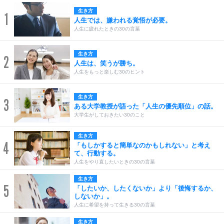
生き方
1
人生では、嫌われる覚悟が必要。
人生に疲れたときの30の言葉
生き方
2
人生は、笑うが勝ち。
人生をもっと楽しむ30のヒント
生き方
3
ある大学教授が語った「人生の優先順位」の話。
大学生がしておきたい30のこと
生き方
4
「もしかすると簡単なのかもしれない」と考え
て、行動する。
人生をやり直したいときの30の言葉
生き方
5
「したいか、したくないか」より「後悔するか、
しないか」。
人生に希望を持って生きる30の言葉
生き方