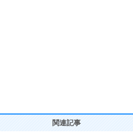
ストレス対策
6
価値観を捨てると、いらいらも消える。
いらいらしない人になる30の方法
プラス思考
7
気持ちはなくていいから、とにかく癖にしてしま
う。
ポジティブ思考になる30の方法
自分磨き
8
いらない物は、徹底的に捨てる。
気品と美しさを身につける30の方法
勉強法
9
謙虚な人こそ、本当に強い人。
頭の使い方がうまくなる30の方法
恋愛学
10
人を好きになったら、まず相手を徹底的に信じる
ことが大切。
恋する人が知っておきたい30の大切なこと
関連記事