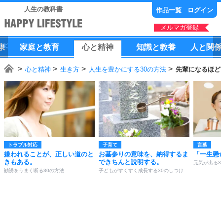
人生の教科書
作品一覧
ログイン
メルマガ登録
康
家庭
と
教育
心
と
精神
知識
と
教養
人
と
関
心と精神
生き方
人生を豊かにする30の方法
先輩になるほど
トラブル対応
子育て
言葉
嫌われることが、正しい道のと
お墓参りの意味を、納得するま
「一生懸
きもある。
できちんと説明する。
元気が出る3
勧誘をうまく断る30の方法
子どもがすくすく成長する30のしつけ