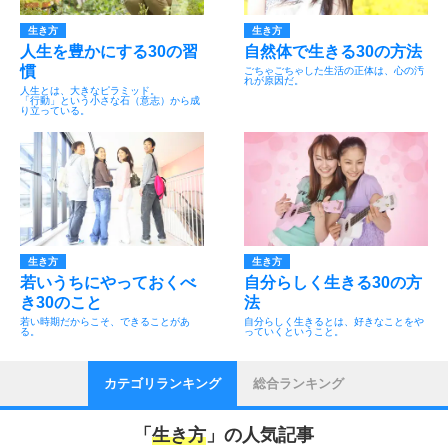
生き方
生き方
人生を豊かにする30の習
自然体で生きる30の方法
慣
ごちゃごちゃした生活の正体は、心の汚
れが原因だ。
人生とは、大きなピラミッド。
「行動」という小さな石（意志）から成
り立っている。
生き方
生き方
若いうちにやっておくべ
自分らしく生きる30の方
き30のこと
法
若い時期だからこそ、できることがあ
自分らしく生きるとは、好きなことをや
る。
っていくということ。
カテゴリランキング
総合ランキング
「
生き方
」の人気記事