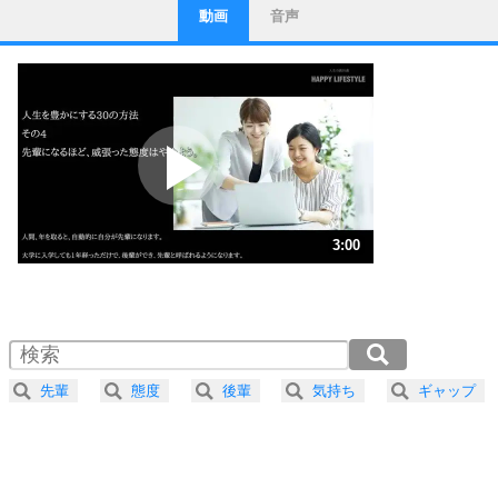
動画
音声
ストレス対策
1
他人と比べない。
いっそのこと、他人を見ない。
いらいらしない人になる30の方法
プラス思考
2
ポジティブになれない原因は、行動しないから。
ポジティブ思考になる30の方法
ストレス対策
3
人生、なんとかなるもの。
3:00
気楽に生きる30の方法
1.0倍速 （706KB 3分0秒）
1.5倍速 （471KB 2分0秒）
自分磨き
4
器の大きい人は、怒りを優しさで表現する。
2.0倍速 （354KB 1分30秒）
器の大きい人になる30の方法
2.5倍速 （283KB 1分12秒）
先輩
態度
後輩
気持ち
ギャップ
3.0倍速 （236KB 1分0秒）
プラス思考
5
ネガティブな人は、複雑に考える。
3.5倍速 （202KB 51秒）
ポジティブな人は、シンプルに考える。
4.0倍速 （177KB 45秒）
ポジティブ思考になる30の方法