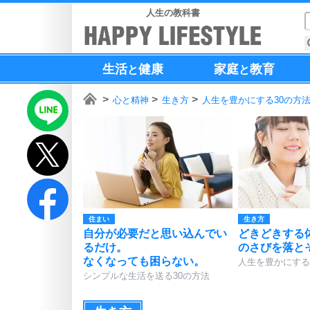
人生の教科書
生活
健康
家庭
教育
と
と
心と精神
生き方
人生を豊かにする30の方
住まい
生き方
自分が必要だと思い込んでい
どきどきする
るだけ。
のさびを落と
なくなっても困らない。
人生を豊かにする
シンプルな生活を送る30の方法