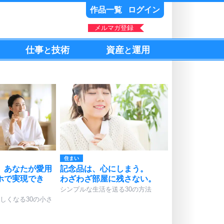
作品一覧
ログイン
メルマガ登録
仕事
技術
資産
運用
と
と
住まい
、あなたが愛用
記念品は、心にしまう。
ホで実現でき
わざわざ部屋に残さない。
シンプルな生活を送る30の方法
しくなる30の小さ