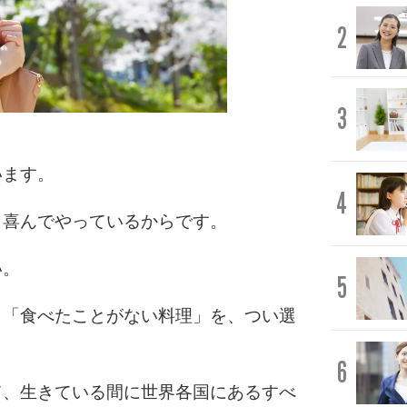
2
3
います。
4
、喜んでやっているからです。
い。
5
も「食べたことがない料理」を、つい選
6
て、生きている間に世界各国にあるすべ