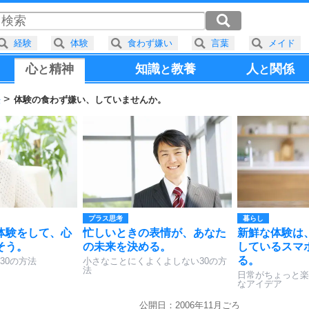
経験
体験
食わず嫌い
言葉
メイド
心
精神
知識
教養
人
関係
と
と
と
法
体験の食わず嫌い、していませんか。
プラス思考
暮らし
体験をして、心
忙しいときの表情が、あなた
新鮮な体験は
そう。
の未来を決める。
しているスマ
る。
30の方法
小さなことにくよくよしない30の方
法
日常がちょっと楽
なアイデア
公開日：2006年11月ごろ