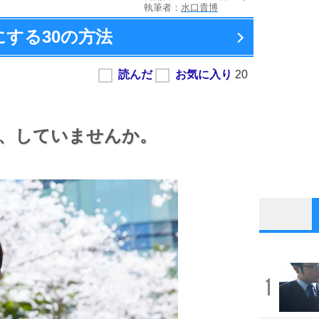
執筆者：
水口貴博
にする
30の方法
、
していませんか。
1