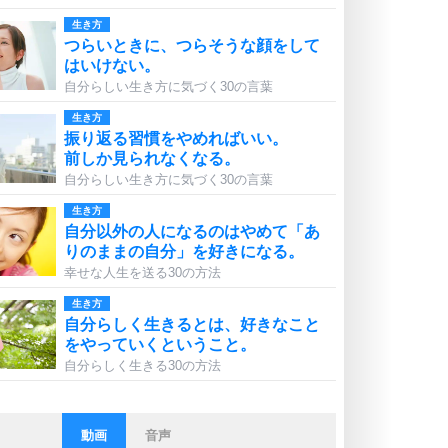
生き方
つらいときに、つらそうな顔をして
はいけない。
自分らしい生き方に気づく30の言葉
生き方
振り返る習慣をやめればいい。
前しか見られなくなる。
自分らしい生き方に気づく30の言葉
生き方
自分以外の人になるのはやめて「あ
りのままの自分」を好きになる。
幸せな人生を送る30の方法
生き方
自分らしく生きるとは、好きなこと
をやっていくということ。
自分らしく生きる30の方法
動画
音声
ストレス対策