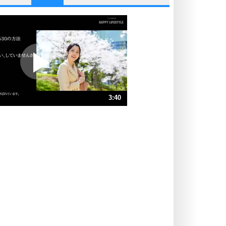
他人と比べない。
いっそのこと、他人を見ない。
いらいらしない人になる30の方法
プラス思考
ポジティブになれない原因は、行動
しないから。
ポジティブ思考になる30の方法
ストレス対策
3:40
人生、なんとかなるもの。
気楽に生きる30の方法
速 （863KB 3分40秒）
速 （575KB 2分27秒）
自分磨き
器の大きい人は、怒りを優しさで表
速 （432KB 1分50秒）
現する。
速 （346KB 1分28秒）
器の大きい人になる30の方法
速 （288KB 1分13秒）
プラス思考
速 （247KB 1分3秒）
ネガティブな人は、複雑に考える。
速 （216KB 55秒）
ポジティブな人は、シンプルに考え
る。
ポジティブ思考になる30の方法