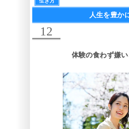
生き方
人生を豊か
12
体験の食わず嫌い