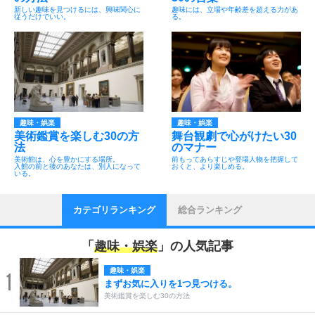
新しい趣味を見つけるには、興味関心に
趣味には、立場や年齢差を超える力があ
従うだけでいい。
る。
趣味・娯楽
趣味・娯楽
美術鑑賞を楽しむ30の方
舞台観劇で心がけたい30
法
のマナー
美術館は、心を豊かにする場所。
前もってあらすじや登場人物を把握して
入館の前と後のあなたは、別人になって
おくと、より楽しめる。
いる。
カテゴリランキング
総合ランキング
「
趣味・娯楽
」の人気記事
趣味・娯楽
1
まずお気に入りを1つ見つける。
美術鑑賞を楽しむ30の方法