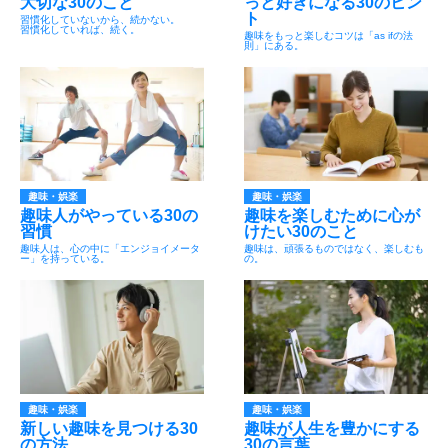
大切な30のこと
っと好きになる30のヒン
ト
習慣化していないから、続かない。
習慣化していれば、続く。
趣味をもっと楽しむコツは「as ifの法
則」にある。
趣味・娯楽
趣味・娯楽
趣味人がやっている30の
趣味を楽しむために心が
習慣
けたい30のこと
趣味人は、心の中に「エンジョイメータ
趣味は、頑張るものではなく、楽しむも
ー」を持っている。
の。
趣味・娯楽
趣味・娯楽
新しい趣味を見つける30
趣味が人生を豊かにする
の方法
30の言葉