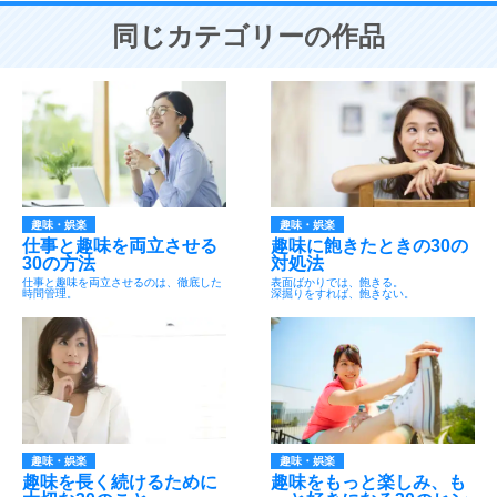
同じカテゴリーの作品
趣味・娯楽
趣味・娯楽
仕事と趣味を両立させる
趣味に飽きたときの30の
30の方法
対処法
仕事と趣味を両立させるのは、徹底した
表面ばかりでは、飽きる。
時間管理。
深掘りをすれば、飽きない。
趣味・娯楽
趣味・娯楽
趣味を長く続けるために
趣味をもっと楽しみ、も