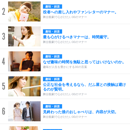
趣味・娯楽
2
役者への差し入れやファンレターのマナー。
舞台観劇で心がけたい30のマナー
趣味・娯楽
3
最も心がけるべきマナーは、時間厳守。
舞台観劇で心がけたい30のマナー
趣味・娯楽
4
なぜ趣味の時間を無駄と思ってはいけないのか。
趣味が人生を豊かにする30の言葉
趣味・娯楽
5
公正な社会を考えるなら、だふ屋との接触は避け
るのが賢明。
舞台観劇で心がけたい30のマナー
趣味・娯楽
6
見終わった後のおしゃべりは、内容が大切。
舞台観劇で心がけたい30のマナー