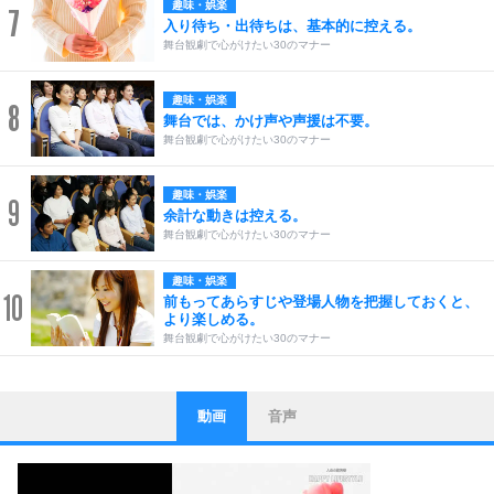
趣味・娯楽
7
入り待ち・出待ちは、基本的に控える。
舞台観劇で心がけたい30のマナー
趣味・娯楽
8
舞台では、かけ声や声援は不要。
舞台観劇で心がけたい30のマナー
趣味・娯楽
9
余計な動きは控える。
舞台観劇で心がけたい30のマナー
趣味・娯楽
10
前もってあらすじや登場人物を把握しておくと、
より楽しめる。
舞台観劇で心がけたい30のマナー
動画
音声
ストレス対策
1
他人と比べない。
いっそのこと、他人を見ない。
いらいらしない人になる30の方法