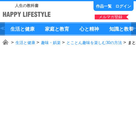
人生の教科書
作品一覧
ログイン
メルマガ登録
生活
と
健康
家庭
と
教育
心
と
精神
知識
と
教養
生活と健康
趣味・娯楽
とことん趣味を楽しむ30の方法
まと