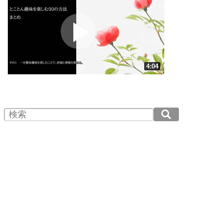
プラス思考
2
ポジティブになれない原因は、行動しないから。
ポジティブ思考になる30の方法
ストレス対策
3
人生、なんとかなるもの。
4:04
気楽に生きる30の方法
1.0倍速 （955KB 4分4秒）
1.5倍速 （637KB 2分42秒）
自分磨き
4
器の大きい人は、怒りを優しさで表現する。
2.0倍速 （478KB 2分2秒）
器の大きい人になる30の方法
2.5倍速 （382KB 1分37秒）
3.0倍速 （319KB 1分21秒）
プラス思考
5
ネガティブな人は、複雑に考える。
3.5倍速 （273KB 1分9秒）
ポジティブな人は、シンプルに考える。
4.0倍速 （239KB 1分1秒）
ポジティブ思考になる30の方法
ストレス対策
6
価値観を捨てると、いらいらも消える。
いらいらしない人になる30の方法