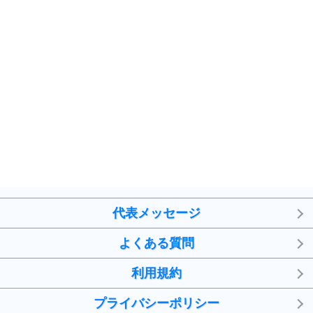
プラス思考
7
気持ちはなくていいから、とにかく癖にしてしま
う。
ポジティブ思考になる30の方法
自分磨き
8
いらない物は、徹底的に捨てる。
気品と美しさを身につける30の方法
勉強法
9
謙虚な人こそ、本当に強い人。
頭の使い方がうまくなる30の方法
恋愛学
10
人を好きになったら、まず相手を徹底的に信じる
ことが大切。
代表メッセージ
恋する人が知っておきたい30の大切なこと
よくある質問
利用規約
プライバシーポリシー