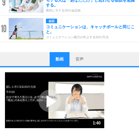
9
モテる人は「あなただけ」と思わせる会話を意識
する。
異性にモテる30の会話術
会話
10
コミュニケーションは、キャッチボールと同じこ
と。
コミュニケーション能力が向上する30の方法
動画
音声
ストレス対策
1
他人と比べない。
いっそのこと、他人を見ない。
いらいらしない人になる30の方法
プラス思考
2
ポジティブになれない原因は、行動しないから。
ポジティブ思考になる30の方法
ストレス対策
3
人生、なんとかなるもの。
1:40
気楽に生きる30の方法
1.0倍速 （393KB 1分40秒）