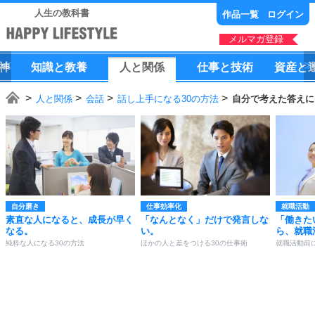
人生の教科書
作品一覧
ログイン
メルマガ登録
神
知識
と
教養
人
と
関係
仕事
と
技術
資産
と
人と関係
会話
話し上手になる30の方法
自分で考えた答えに
自分磨き
仕事効率化
就職活動
素直な人になると、成長が早く
「なんとなく」だけで発言しな
「働きた
なる。
い。
ら、就職
純粋な人になる30の方法
ほかの人と差をつける30の仕事術
就職活動前