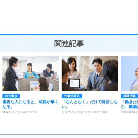
9
謙虚な人こそ、本当に強い人。
頭の使い方がうまくなる30の方法
恋愛学
10
人を好きになったら、まず相手を徹底的に信じる
ことが大切。
恋する人が知っておきたい30の大切なこと
関連記事
自分磨き
仕事効率化
就職活動
素直な人になると、成長が早く
「なんとなく」だけで発言しな
「働きた
なる。
い。
ら、就職
純粋な人になる30の方法
ほかの人と差をつける30の仕事術
就職活動前