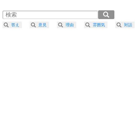
1.5倍速 （262KB 1分7秒）
自分磨き
4
器の大きい人は、怒りを優しさで表現する。
2.0倍速 （197KB 50秒）
器の大きい人になる30の方法
2.5倍速 （158KB 40秒）
答え
意見
理由
雰囲気
対話
3.0倍速 （132KB 33秒）
プラス思考
5
ネガティブな人は、複雑に考える。
3.5倍速 （113KB 28秒）
ポジティブな人は、シンプルに考える。
4.0倍速 （99KB 25秒）
ポジティブ思考になる30の方法
ストレス対策
6
価値観を捨てると、いらいらも消える。
いらいらしない人になる30の方法
プラス思考
7
気持ちはなくていいから、とにかく癖にしてしま
う。
ポジティブ思考になる30の方法
自分磨き
8
いらない物は、徹底的に捨てる。
気品と美しさを身につける30の方法
勉強法