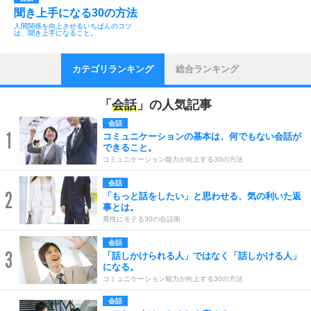
聞き上手になる30の方法
人間関係を向上させるいちばんのコツ
は、聞き上手になること。
カテゴリランキング
総合ランキング
「
会話
」の人気記事
会話
1
コミュニケーションの基本は、何でもない会話が
できること。
コミュニケーション能力が向上する30の方法
会話
2
「もっと話をしたい」と思わせる、気の利いた返
事とは。
異性にモテる30の会話術
会話
3
「話しかけられる人」ではなく「話しかける人」
になる。
コミュニケーション能力が向上する30の方法
会話