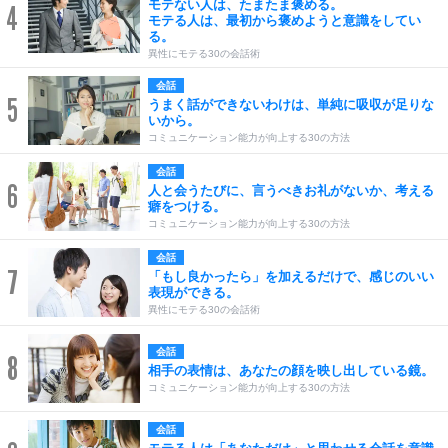
モテない人は、たまたま褒める。
4
モテる人は、最初から褒めようと意識をしてい
る。
異性にモテる30の会話術
会話
5
うまく話ができないわけは、単純に吸収が足りな
いから。
コミュニケーション能力が向上する30の方法
会話
6
人と会うたびに、言うべきお礼がないか、考える
癖をつける。
コミュニケーション能力が向上する30の方法
会話
7
「もし良かったら」を加えるだけで、感じのいい
表現ができる。
異性にモテる30の会話術
会話
8
相手の表情は、あなたの顔を映し出している鏡。
コミュニケーション能力が向上する30の方法
会話