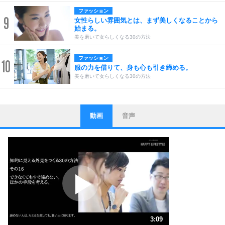
ファッション
9
女性らしい雰囲気とは、まず美しくなることから
始まる。
美を磨いて女らしくなる30の方法
ファッション
10
服の力を借りて、身も心も引き締める。
美を磨いて女らしくなる30の方法
動画
音声
ストレス対策
1
他人と比べない。
いっそのこと、他人を見ない。
いらいらしない人になる30の方法
プラス思考
2
ポジティブになれない原因は、行動しないから。
ポジティブ思考になる30の方法
ストレス対策
3
人生、なんとかなるもの。
3:09