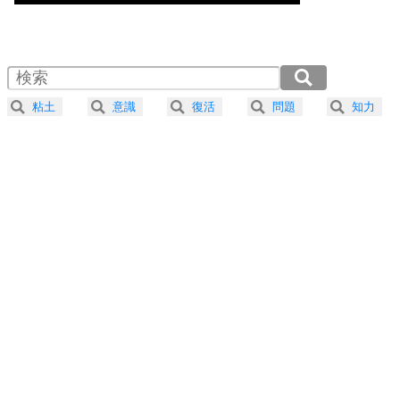
気楽に生きる30の方法
1.0倍速 （739KB 3分9秒）
1.5倍速 （493KB 2分6秒）
自分磨き
4
器の大きい人は、怒りを優しさで表現する。
2.0倍速 （370KB 1分34秒）
器の大きい人になる30の方法
2.5倍速 （296KB 1分15秒）
粘土
意識
復活
問題
知力
3.0倍速 （247KB 1分3秒）
プラス思考
5
ネガティブな人は、複雑に考える。
3.5倍速 （212KB 54秒）
ポジティブな人は、シンプルに考える。
4.0倍速 （186KB 47秒）
ポジティブ思考になる30の方法
ストレス対策
6
価値観を捨てると、いらいらも消える。
いらいらしない人になる30の方法
プラス思考
7
気持ちはなくていいから、とにかく癖にしてしま
う。
ポジティブ思考になる30の方法
自分磨き
8
いらない物は、徹底的に捨てる。
気品と美しさを身につける30の方法