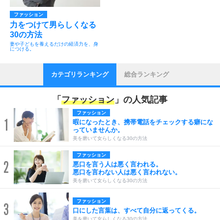
ファッション
力をつけて男らしくなる
30の方法
妻や子どもを養えるだけの経済力を、身
につける。
カテゴリランキング
総合ランキング
「
ファッション
」の人気記事
ファッション
1
暇になったとき、携帯電話をチェックする癖にな
っていませんか。
美を磨いて女らしくなる30の方法
ファッション
2
悪口を言う人は悪く言われる。
悪口を言わない人は悪く言われない。
美を磨いて女らしくなる30の方法
ファッション
3
口にした言葉は、すべて自分に返ってくる。
美を磨いて女らしくなる30の方法