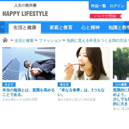
人生の教科書
作品一覧
ログイン
メルマガ登録
生活
と
健康
家庭
と
教育
心
と
精神
知識
と
教
生活と健康
ファッション
知的に見える外見をつくる30の方法
生き方
食生活
心の健康
本当の勉強とは、意識を高める
「単なる食事」は、1つもな
意識的に
ことである。
い。
めよう。
少しでも
人生を豊かにする30の習慣
食の大切さに気づく30の言葉
的に大き
童心に返る3