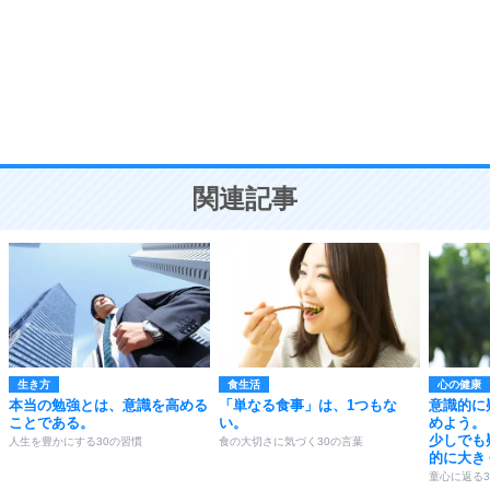
勉強法
9
謙虚な人こそ、本当に強い人。
頭の使い方がうまくなる30の方法
恋愛学
10
人を好きになったら、まず相手を徹底的に信じる
ことが大切。
恋する人が知っておきたい30の大切なこと
関連記事
生き方
食生活
心の健康
本当の勉強とは、意識を高める
「単なる食事」は、1つもな
意識的に
ことである。
い。
めよう。
少しでも
人生を豊かにする30の習慣
食の大切さに気づく30の言葉
的に大き
童心に返る3