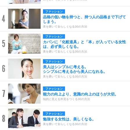
ファッション
4
品格の低い物を持つと、持つ人の品格まで下げて
しまう。
美を磨いて女らしくなる30の方法
ファッション
5
カバンに「化粧道具」と「本」が入っている女性
は、必ず美しくなる。
美を磨いて女らしくなる30の方法
ファッション
6
美人はシンプルに考える。
シンプルに考えるから美人になれる。
美を磨いて女らしくなる30の方法
ファッション
7
能力の向上より、意識の向上のほうが大切。
知的に見える外見をつくる30の方法
ファッション
8
勉強する女性は、美しくなる。
美を磨いて女らしくなる30の方法