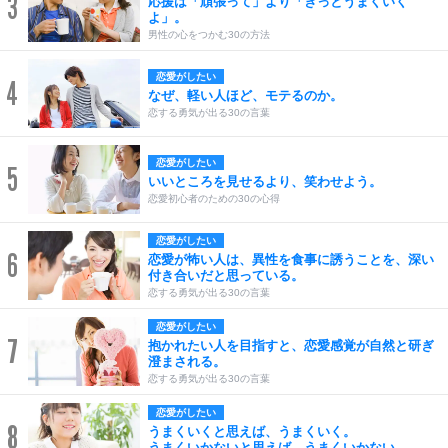
3
応援は「頑張って」より「きっとうまくいく
よ」。
男性の心をつかむ30の方法
恋愛がしたい
4
なぜ、軽い人ほど、モテるのか。
恋する勇気が出る30の言葉
恋愛がしたい
5
いいところを見せるより、笑わせよう。
恋愛初心者のための30の心得
恋愛がしたい
6
恋愛が怖い人は、異性を食事に誘うことを、深い
付き合いだと思っている。
恋する勇気が出る30の言葉
恋愛がしたい
7
抱かれたい人を目指すと、恋愛感覚が自然と研ぎ
澄まされる。
恋する勇気が出る30の言葉
恋愛がしたい
8
うまくいくと思えば、うまくいく。
うまくいかないと思えば、うまくいかない。