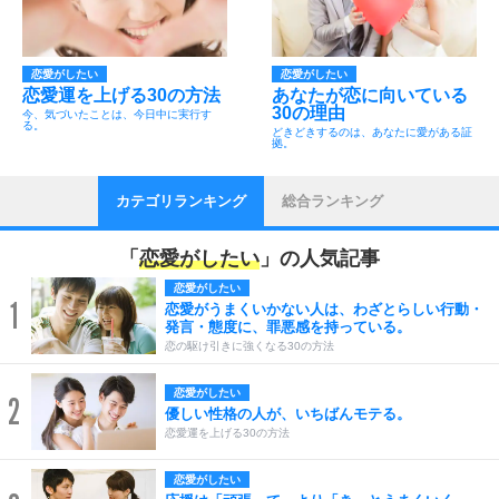
恋愛がしたい
恋愛がしたい
恋愛運を上げる30の方法
あなたが恋に向いている
30の理由
今、気づいたことは、今日中に実行す
る。
どきどきするのは、あなたに愛がある証
拠。
カテゴリランキング
総合ランキング
「
恋愛がしたい
」の人気記事
恋愛がしたい
1
恋愛がうまくいかない人は、わざとらしい行動・
発言・態度に、罪悪感を持っている。
恋の駆け引きに強くなる30の方法
恋愛がしたい
2
優しい性格の人が、いちばんモテる。
恋愛運を上げる30の方法
恋愛がしたい