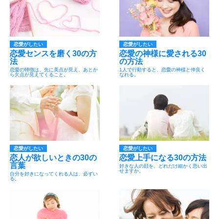
恋愛がしたい
恋愛がしたい
恋愛センスを磨く30の方
恋愛の神様に愛される30
法
の方法
恋愛の特徴は、先に美点が見え、あとか
1人で行動すると、恋愛の神様と仲良く
ら欠点が見えてくること。
なれる。
恋愛がしたい
恋愛がしたい
恋人が欲しいときの30の
恋愛上手になる30の方法
言葉
好きな人の顔を、どれだけ細かく思い出
せますか。
自分を好きになってくれる人は、必ずい
る。