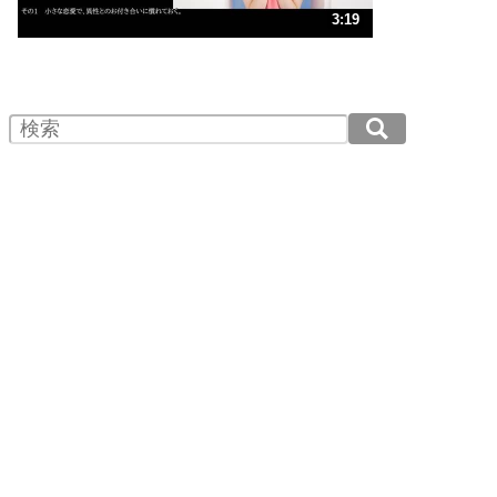
3
人生、なんとかなるもの。
3:19
気楽に生きる30の方法
1.0倍速 （781KB 3分19秒）
1.5倍速 （521KB 2分13秒）
自分磨き
4
器の大きい人は、怒りを優しさで表現する。
2.0倍速 （391KB 1分39秒）
器の大きい人になる30の方法
2.5倍速 （313KB 1分19秒）
3.0倍速 （261KB 1分6秒）
プラス思考
5
ネガティブな人は、複雑に考える。
3.5倍速 （224KB 57秒）
ポジティブな人は、シンプルに考える。
4.0倍速 （196KB 49秒）
ポジティブ思考になる30の方法
ストレス対策
6
価値観を捨てると、いらいらも消える。
いらいらしない人になる30の方法
プラス思考
7
気持ちはなくていいから、とにかく癖にしてしま
う。
ポジティブ思考になる30の方法
自分磨き
8
いらない物は、徹底的に捨てる。