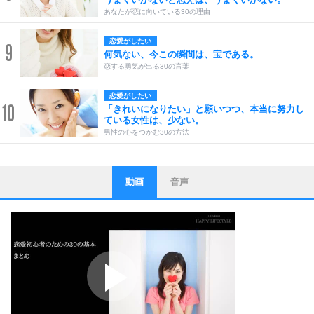
あなたが恋に向いている30の理由
恋愛がしたい
9
何気ない、今この瞬間は、宝である。
恋する勇気が出る30の言葉
恋愛がしたい
10
「きれいになりたい」と願いつつ、本当に努力し
ている女性は、少ない。
男性の心をつかむ30の方法
動画
音声
ストレス対策
1
他人と比べない。
いっそのこと、他人を見ない。
いらいらしない人になる30の方法
プラス思考
2
ポジティブになれない原因は、行動しないから。
ポジティブ思考になる30の方法
ストレス対策