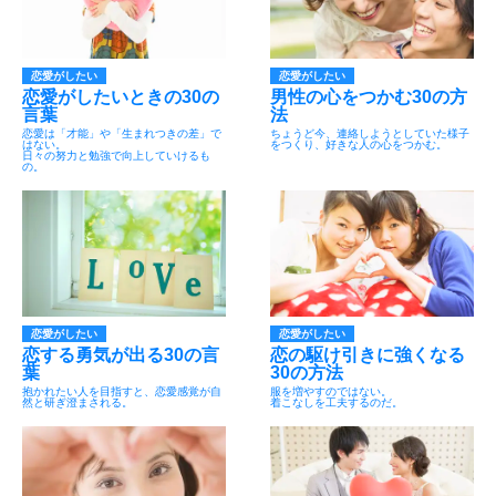
恋愛がしたい
恋愛がしたい
恋愛がしたいときの30の
男性の心をつかむ30の方
言葉
法
恋愛は「才能」や「生まれつきの差」で
ちょうど今、連絡しようとしていた様子
はない。
をつくり、好きな人の心をつかむ。
日々の努力と勉強で向上していけるも
の。
恋愛がしたい
恋愛がしたい
恋する勇気が出る30の言
恋の駆け引きに強くなる
葉
30の方法
抱かれたい人を目指すと、恋愛感覚が自
服を増やすのではない。
然と研ぎ澄まされる。
着こなしを工夫するのだ。