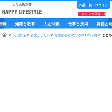
人生の教科書
作品一覧
ログイン
メルマガ登録
精神
知識
と
教養
人
と
関係
仕事
と
技術
資産
と
人と関係
恋愛がしたい
恋愛初心者のための30の心得
まとめ