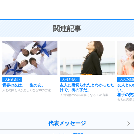
恋愛学
10
人を好きになったら、まず相手を徹底的に信じる
ことが大切。
恋する人が知っておきたい30の大切なこと
関連記事
人付き合い
人付き合い
大人の恋
青春の友は、一生の友。
友人に裏切られたとわかっただ
友人との
けで、御の字だ。
い。
人との関わりが楽しくなる30の方法
相手の交
人間関係の悩みが軽くなる30の言葉
大人の恋愛
代表メッセージ