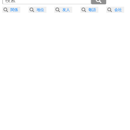
器の大きい人になる30の方法
2.5倍速 （190KB 48秒）
関係
地位
友人
敬語
会社
3.0倍速 （159KB 40秒）
プラス思考
5
ネガティブな人は、複雑に考える。
3.5倍速 （136KB 34秒）
ポジティブな人は、シンプルに考える。
4.0倍速 （119KB 30秒）
ポジティブ思考になる30の方法
ストレス対策
6
価値観を捨てると、いらいらも消える。
いらいらしない人になる30の方法
プラス思考
7
気持ちはなくていいから、とにかく癖にしてしま
う。
ポジティブ思考になる30の方法
自分磨き
8
いらない物は、徹底的に捨てる。
気品と美しさを身につける30の方法
勉強法
9
謙虚な人こそ、本当に強い人。
頭の使い方がうまくなる30の方法