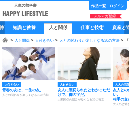
人生の教科書
作品一覧
ログイン
メルマガ登録
神
知識
と
教養
人
と
関係
仕事
と
技術
資産
と
人と関係
人付き合い
人との関わりが楽しくなる30の方法
「
人付き合い
人付き合い
大人の恋
青春の友は、一生の友。
友人に裏切られたとわかっただ
友人との
けで、御の字だ。
い。
人との関わりが楽しくなる30の方法
相手の交
人間関係の悩みが軽くなる30の言葉
大人の恋愛