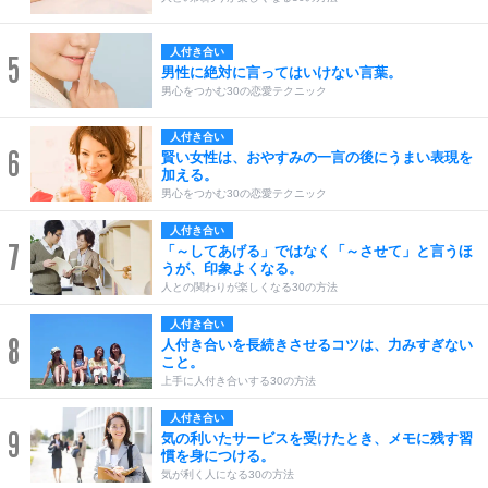
人付き合い
5
男性に絶対に言ってはいけない言葉。
男心をつかむ30の恋愛テクニック
人付き合い
6
賢い女性は、おやすみの一言の後にうまい表現を
加える。
男心をつかむ30の恋愛テクニック
人付き合い
7
「～してあげる」ではなく「～させて」と言うほ
うが、印象よくなる。
人との関わりが楽しくなる30の方法
人付き合い
8
人付き合いを長続きさせるコツは、力みすぎない
こと。
上手に人付き合いする30の方法
人付き合い
9
気の利いたサービスを受けたとき、メモに残す習
慣を身につける。
気が利く人になる30の方法