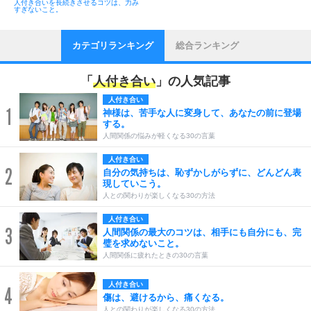
人付き合いを長続きさせるコツは、力み
すぎないこと。
カテゴリランキング
総合ランキング
「
人付き合い
」の人気記事
人付き合い
1
神様は、苦手な人に変身して、あなたの前に登場
する。
人間関係の悩みが軽くなる30の言葉
人付き合い
2
自分の気持ちは、恥ずかしがらずに、どんどん表
現していこう。
人との関わりが楽しくなる30の方法
人付き合い
3
人間関係の最大のコツは、相手にも自分にも、完
璧を求めないこと。
人間関係に疲れたときの30の言葉
人付き合い
4
傷は、避けるから、痛くなる。
人との関わりが楽しくなる30の方法