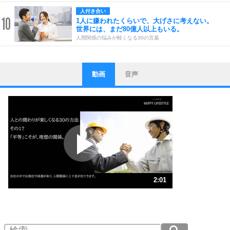
人付き合い
10
1人に嫌われたくらいで、大げさに考えない。
世界には、まだ80億人以上もいる。
人間関係の悩みが軽くなる30の言葉
動画
音声
ストレス対策
1
他人と比べない。
いっそのこと、他人を見ない。
いらいらしない人になる30の方法
プラス思考
2
ポジティブになれない原因は、行動しないから。
ポジティブ思考になる30の方法
ストレス対策
3
人生、なんとかなるもの。
2:01
気楽に生きる30の方法
1.0倍速 （474KB 2分1秒）
1.5倍速 （316KB 1分20秒）
自分磨き
4
器の大きい人は、怒りを優しさで表現する。
2.0倍速 （237KB 1分0秒）