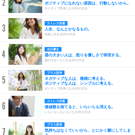
2
ポジティブになれない原因は、行動しないから。
ポジティブ思考になる30の方法
ストレス対策
3
人生、なんとかなるもの。
気楽に生きる30の方法
自分磨き
4
器の大きい人は、怒りを優しさで表現する。
器の大きい人になる30の方法
プラス思考
5
ネガティブな人は、複雑に考える。
ポジティブな人は、シンプルに考える。
ポジティブ思考になる30の方法
ストレス対策
6
価値観を捨てると、いらいらも消える。
いらいらしない人になる30の方法
プラス思考
7
気持ちはなくていいから、とにかく癖にしてしま