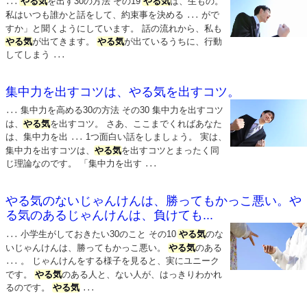
やる気
を出す30の方法 その19
やる気
は、生もの。
...
私はいつも誰かと話をして、約束事を決める
がで
...
すか」と聞くようにしています。 話の流れから、私も
やる気
が出てきます。
やる気
が出ているうちに、行動
してしまう
...
集中力を出すコツは、やる気を出すコツ。
集中力を高める30の方法 その30 集中力を出すコツ
...
は、
やる気
を出すコツ。 さあ、ここまでくればあなた
は、集中力を出
1つ面白い話をしましょう。 実は、
...
集中力を出すコツは、
やる気
を出すコツとまったく同
じ理論なのです。 「集中力を出す
...
やる気のないじゃんけんは、勝ってもかっこ悪い。や
る気のあるじゃんけんは、負けても...
小学生がしておきたい30のこと その10
やる気
のな
...
いじゃんけんは、勝ってもかっこ悪い。
やる気
のある
。 じゃんけんをする様子を見ると、実にユニーク
...
です。
やる気
のある人と、ない人が、はっきりわかれ
るのです。
やる気
...