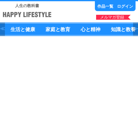
人生の教科書
作品一覧
ログイン
メルマガ登録
生活
と
健康
家庭
と
教育
心
と
精神
知識
と
教養