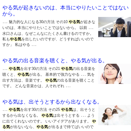
やる気が起きないのは、本当にやりたいことではない
から。
魅力的な人になる30の方法 その10
やる気
が起きな
...
いのは、本当にやりたいことではないから。 以前
...
水口さんは、なぜこんなにたくさん書けるのですか。
私も
やる気
を出したいのですが、どうすればいいので
すか」 私はやる
...
やる気の出る音楽を聴くと、やる気が出る。
やる気
を出す30の方法 その21
やる気
の出る音楽を
...
聴くと、
やる気
が出る。 基本的で強力なやる
気を
...
出す方法は、音楽です。
やる気
の出る音楽を聴くこと
です。 どんな音楽かは、人それぞれ
...
やる気は、出そうとするから出なくなる。
やる気
を出す30の方法 その25
やる気
は、出そうと
...
するから出なくなる。
やる気
は出そうとする
よう
...
に出てくれないのです。 いいアイデアがあります。
や
る気
が出ないなら、
やる気
が出るまで待てばいいので