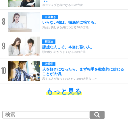
う。
ポジティブ思考になる30の方法
自分磨き
8
いらない物は、徹底的に捨てる。
気品と美しさを身につける30の方法
勉強法
9
謙虚な人こそ、本当に強い人。
頭の使い方がうまくなる30の方法
恋愛学
10
人を好きになったら、まず相手を徹底的に信じる
ことが大切。
恋する人が知っておきたい30の大切なこと
もっと見る