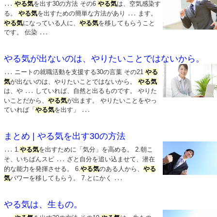
やる気
を出す30の方法 その6
やる気
は、空気感染す
...
る。
やる気
を出すための簡単な方法があり
ます。
...
やる気
になっている人に、
やる気
を移してもらうこと
です。 伝染
...
やる気が出ないのは、やりたいことではないから。
ニートの就職活動を支援する30の言葉 その21
やる
...
気
が出ないのは、やりたいことではないから。
やる気
は、や
していれば、自然と出るものです。 やりた
...
いことだから、
やる気
が出ます。 やりたいことをやっ
ていれば「
やる気
を出す」
...
まとめ | やる気を出す30の方法
1.
やる気
を出すために「気分」を高める。 2.朝こ
...
そ、いちばんスピ
ざと自分を追い込ませて、潜在
...
的な能力を発揮させる。 6.
やる気
のある人から、
やる
気
パワーを移してもらう。 7.とにかく
...
やる気は、生もの。