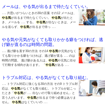
メールは、やる気が出るまで待たなくていい。
片思いがつらいときの30の言葉 その12 メールは、
...
やる気
が出るまで待たなくていい。
やる気
が出たと
き、メールを
する。
やる気
が出ないときは、メー
...
ルを送らず、
やる気
が出るまで待っ
...
やる気や元気がなくても取りかかる癖をつければ、逃
げ癖が直るのは時間の問題。
逃げ癖を直す30の方法 その14
やる気
や元気がなく
...
ても取りかかる癖をつければ、逃げ癖が直る
のは
...
時間の問題。 逃げ癖がある人は、
やる気
や元気に任せ
て行動する傾向があります。 「
やる気
がある
...
トラブル対応は、やる気がなくても取り組む。
トラブル対応に強くなる30の方法 その9 トラブル対
...
応は、
やる気
がなくても取り組む。 トラブルが起こっ
たとき「
やる気
が
出ないので取り組めません」と
...
言う人がいます。
やる気
が出るまで待つ必要はありま
せん。
やる気
はなくていいの
...