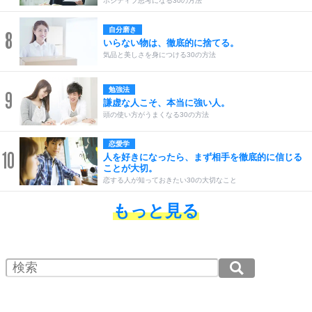
ポジティブ思考になる30の方法
自分磨き
8
いらない物は、徹底的に捨てる。
気品と美しさを身につける30の方法
勉強法
9
謙虚な人こそ、本当に強い人。
頭の使い方がうまくなる30の方法
恋愛学
10
人を好きになったら、まず相手を徹底的に信じる
ことが大切。
恋する人が知っておきたい30の大切なこと
もっと見る