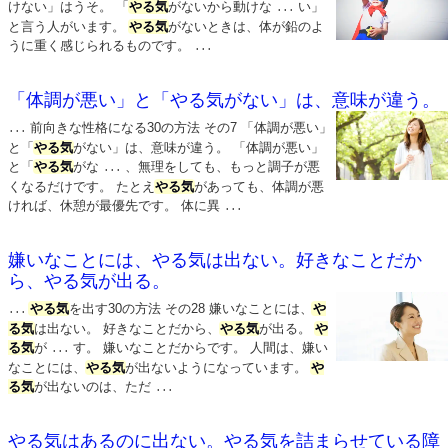
けない」はうそ。 「
やる気
がないから動けな
い」
...
と言う人がいます。
やる気
がないときは、体が鉛のよ
うに重く感じられるものです。
...
「体調が悪い」と「やる気がない」は、意味が違う。
前向きな性格になる30の方法 その7 「体調が悪い」
...
と「
やる気
がない」は、意味が違う。 「体調が悪い」
と「
やる気
がな
、無理をしても、もっと調子が悪
...
くなるだけです。 たとえ
やる気
があっても、体調が悪
ければ、休憩が最優先です。 体に異
...
嫌いなことには、やる気は出ない。好きなことだか
ら、やる気が出る。
やる気
を出す30の方法 その28 嫌いなことには、
や
...
る気
は出ない。 好きなことだから、
やる気
が出る。
や
る気
が
す。 嫌いなことだからです。 人間は、嫌い
...
なことには、
やる気
が出ないようになっています。
や
る気
が出ないのは、ただ
...
やる気はあるのに出ない。やる気を詰まらせている障