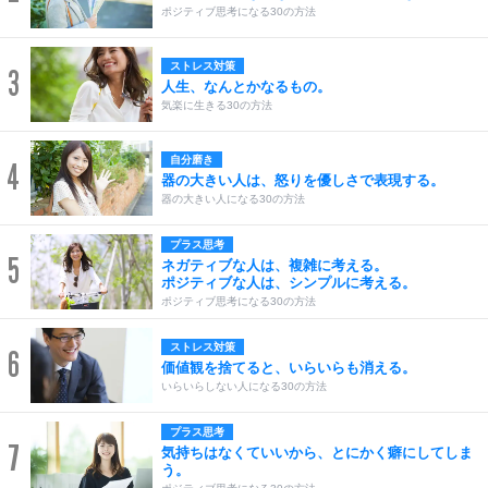
ポジティブ思考になる30の方法
ストレス対策
3
人生、なんとかなるもの。
気楽に生きる30の方法
自分磨き
4
器の大きい人は、怒りを優しさで表現する。
器の大きい人になる30の方法
プラス思考
5
ネガティブな人は、複雑に考える。
ポジティブな人は、シンプルに考える。
ポジティブ思考になる30の方法
ストレス対策
6
価値観を捨てると、いらいらも消える。
いらいらしない人になる30の方法
プラス思考
7
気持ちはなくていいから、とにかく癖にしてしま
う。