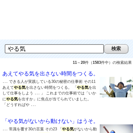
11
～
20
件（
1583
件中）の検索結果
あえてやる気を出さない時間をつくる。
できる人が実践している30の秘密の仕事術 その11
...
あえて
やる気
を出さない時間をつくる。 「
やる気
を出
して仕事をしよう
」 これまでの仕事術では「いか
...
に
やる気
を出すか」に焦点が当てられていました。
「どうすればや
...
「やる気がないから動けない」はうそ。
常識を覆す30の言葉 その23 「
やる気
がないから動
...