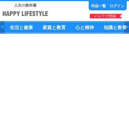
人生の教科書
作品一覧
ログイン
メルマガ登録
生活
と
健康
家庭
と
教育
心
と
精神
知識
と
教養