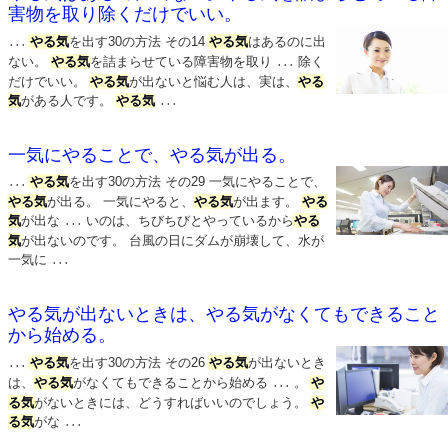
害物を取り除くだけでいい。
やる気
を出す30の方法 その14
やる気
はあるのに出
...
ない。
やる気
を詰まらせている障害物を取り
除く
...
だけでいい。
やる気
が出ないと悩む人は、実は、
やる
気
がある人です。
やる気
...
一気にやることで、やる気が出る。
やる気
を出す30の方法 その29 一気にやることで、
...
やる気
が出る。 一気にやると、
やる気
が出ます。
やる
気
が出な
いのは、ちびちびとやっているから
やる
...
気
が出ないのです。 台風の日にダムが崩壊して、水が
一気に
...
やる気が出ないときは、やる気がなくてもできること
から始める。
やる気
を出す30の方法 その26
やる気
が出ないとき
...
は、
やる気
がなくてもできることから始める
。
や
...
る気
がないときには、どうすればいいのでしょう。
や
る気
がな
...