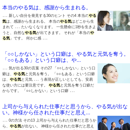
本当のやる気は、感謝から生まれる。
新しい自分を発見する30のヒント その4 本当の
やる
...
気
は、感謝から生まれる。 本当の
やる気
はどこから生
まれて
たいなくなります。 一生懸命に1秒を生きよ
...
うと、自然な
やる気
が出てきます。 それが「本当の
や
る気
」です。 何かに感
...
「○○しかない」という口癖は、やる気と元気を奪う。
「○○もある」という口癖は、や...
気が出る30の言葉 その27 「○○しかない」という口
...
癖は、
やる気
と元気を奪う。 「○○もある」という口癖
は、
やる気
と元気
う表現が正しいとしても、安易
...
な使い方には要注意です。
やる気
と元気を奪う口癖だ
からです。 「○○しかない」という口癖
...
上司から与えられた仕事だと思うから、やる気が出な
い。神様から任された仕事だと思え...
0の方法 その13 上司から与えられた仕事だと思うか
...
ら、
やる気
が出ない。 神様から任された仕事だと思え