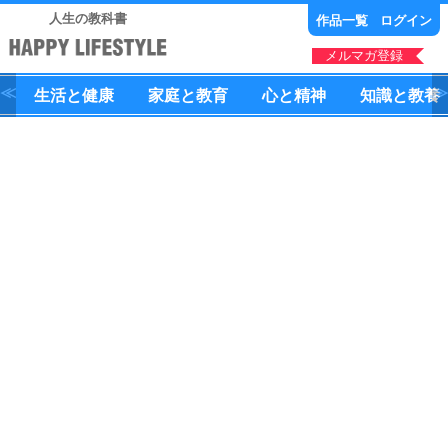
人生の教科書
作品一覧
ログイン
メルマガ登録
生活
と
健康
家庭
と
教育
心
と
精神
知識
と
教養