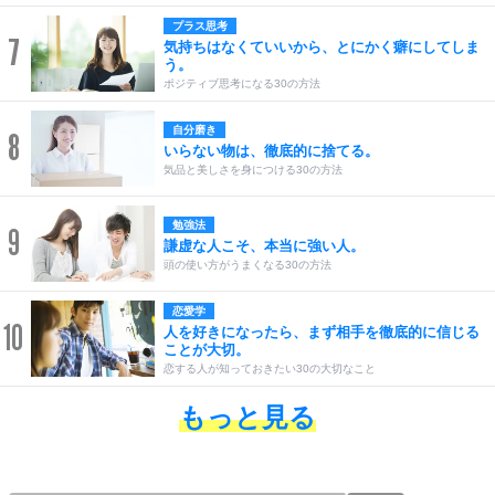
プラス思考
7
気持ちはなくていいから、とにかく癖にしてしま
う。
ポジティブ思考になる30の方法
自分磨き
8
いらない物は、徹底的に捨てる。
気品と美しさを身につける30の方法
勉強法
9
謙虚な人こそ、本当に強い人。
頭の使い方がうまくなる30の方法
恋愛学
10
人を好きになったら、まず相手を徹底的に信じる
ことが大切。
恋する人が知っておきたい30の大切なこと
もっと見る