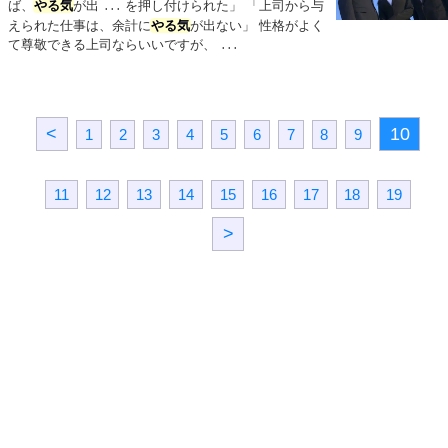
ば、
やる気
が出
を押し付けられた」 「上司から与
...
えられた仕事は、余計に
やる気
が出ない」 性格がよく
て尊敬できる上司ならいいですが、
...
<
10
1
2
3
4
5
6
7
8
9
11
12
13
14
15
16
17
18
19
>