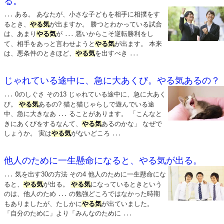
る。
ある。 あなたが、小さな子どもを相手に相撲をす
...
るとき、
やる気
が出ますか。 勝つとわかっている試合
は、あまり
やる気
が
悪いからこそ逆転勝利をし
...
て、相手をあっと言わせようと
やる気
が出ます。 本来
は、悪条件のときほど、
やる気
を出すべき
...
じゃれている途中に、急に大あくび。やる気あるの？
0のしぐさ その13 じゃれている途中に、急に大あく
...
び。
やる気
あるの? 猫と猫じゃらしで遊んでいる途
中、急に大きなあ
ることがあります。 「こんなと
...
きにあくびをするなんて、
やる気
あるのかな」 なぜで
しょうか。 実は
やる気
がないどころ
...
他人のために一生懸命になると、やる気が出る。
気を出す30の方法 その4 他人のために一生懸命にな
...
ると、
やる気
が出る。
やる気
になっているときという
のは、他人のため
の勉強どころではなかった時期
...
もありましたが、たしかに
やる気
が出ていました。
「自分のために」より「みんなのために
...