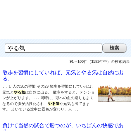
91
～
100
件（
1583
件中）の検索結果
散歩を習慣にしていれば、元気とやる気は自然に出
る。
い人の30の習慣 その29 散歩を習慣にしていれば、
...
元気と
やる気
は自然に出る。 散歩をすると、テンショ
ンが上がります。
同時に、頭への血の巡りもよく
...
なるので脳が活性化され、
やる気
や元気も出てきま
す。 歩いている途中に景色が変わり、人
...
負けて当然の試合で勝つのが、いちばんの快感であ