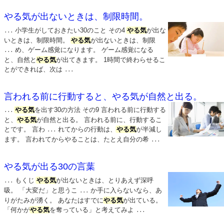
やる気が出ないときは、制限時間。
小学生がしておきたい30のこと その4
やる気
が出な
...
いときは、制限時間。
やる気
が出ないときは、制限
め、ゲーム感覚になります。 ゲーム感覚になる
...
と、自然と
やる気
が出てきます。 1時間で終わらせるこ
とができれば、次は
...
言われる前に行動すると、やる気が自然と出る。
やる気
を出す30の方法 その9 言われる前に行動する
...
と、
やる気
が自然と出る。 言われる前に、行動するこ
とです。 言わ
れてからの行動は、
やる気
が半減し
...
ます。 言われてからやることは、たとえ自分の希
...
やる気が出る30の言葉
もくじ
やる気
が出ないときは、とりあえず深呼
...
吸。 「大変だ」と思うこ
か手に入らないなら、あ
...
りがたみが湧く。 あなたはすでに
やる気
が出ている。
「何かが
やる気
を奪っている」と考えてみよ
...